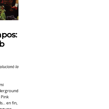
mpos:
ub
olucionó la
imi
nderground
 Pink
s… en fin,