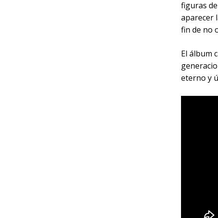
figuras d
aparecer l
fin de no 
El álbum 
generacion
eterno y ú