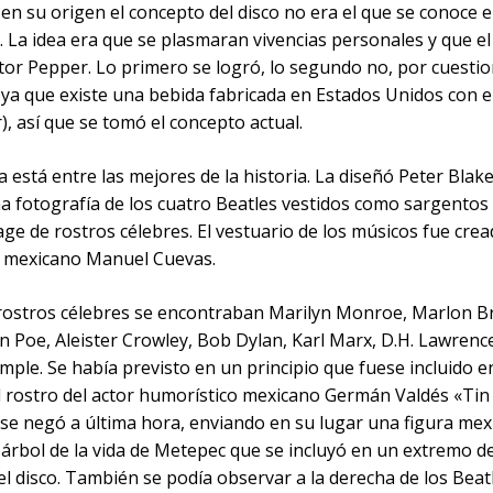
n su origen el concepto del disco no era el que se conoce e
d. La idea era que se plasmaran vivencias personales y que 
tor Pepper. Lo primero se logró, lo segundo no, por cuesti
 ya que existe una bebida fabricada en Estados Unidos con 
, así que se tomó el concepto actual.
 está entre las mejores de la historia. La diseñó Peter Blake
na fotografía de los cuatro Beatles vestidos como sargentos
age de rostros célebres. El vestuario de los músicos fue crea
 mexicano Manuel Cuevas.
 rostros célebres se encontraban Marilyn Monroe, Marlon B
n Poe, Aleister Crowley, Bob Dylan, Karl Marx, D.H. Lawrenc
mple. Se había previsto en un principio que fuese incluido en
l rostro del actor humorístico mexicano Germán Valdés «Tin
 se negó a última hora, enviando en su lugar una figura mex
 árbol de la vida de Metepec que se incluyó en un extremo de
l disco. También se podía observar a la derecha de los Beat