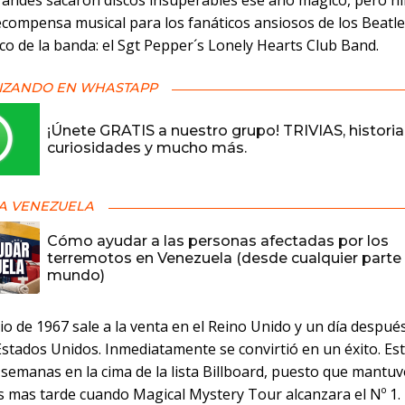
randes sacaron discos insuperables ese año mágico, pero 
compensa musical para los fanáticos ansiosos de los Beatles
co de la banda: el Sgt Pepper´s Lonely Hearts Club Band.
IZANDO EN WHASTAPP
¡Únete GRATIS a nuestro grupo! TRIVIAS, historia
curiosidades y mucho más.
A VENEZUELA
Cómo ayudar a las personas afectadas por los
terremotos en Venezuela (desde cualquier parte 
mundo)
nio de 1967 sale a la venta en el Reino Unido y un día después
Estados Unidos. Inmediatamente se convirtió en un éxito. Es
semanas en la cima de la lista Billboard, puesto que mantuv
s mas tarde cuando Magical Mystery Tour alcanzara el Nº 1.