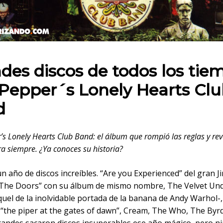
 en:
des discos de todos los tie
 Pepper´s Lonely Hearts Cl
d
r’s Lonely Hearts Club Band: el álbum que rompió las reglas y rev
a siempre. ¿Ya conoces su historia?
n año de discos increíbles. “Are you Experienced” del gran J
“The Doors” con su álbum de mismo nombre, The Velvet U
uel de la inolvidable portada de la banana de Andy Warhol-,
 “the piper at the gates of dawn”, Cream, The Who, The Byrd