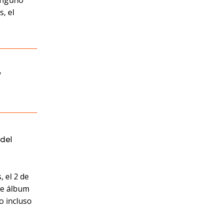
ninguno
, el
,
del
, el 2 de
te álbum
o incluso