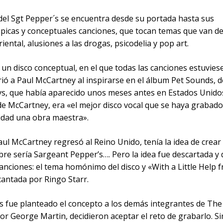
del Sgt Pepper´s se encuentra desde su portada hasta sus
ópicas y conceptuales canciones, que tocan temas que van de
oriental, alusiones a las drogas, psicodelia y pop art.
 un disco conceptual, en el que todas las canciones estuvies
rió a Paul McCartney al inspirarse en el álbum Pet Sounds, d
s, que había aparecido unos meses antes en Estados Unido
de McCartney, era «el mejor disco vocal que se haya grabad
lidad una obra maestra».
l McCartney regresó al Reino Unido, tenía la idea de crear 
re sería Sargeant Pepper’s…. Pero la idea fue descartada y
canciones: el tema homónimo del disco y «With a Little Help
cantada por Ringo Starr.
s fue planteado el concepto a los demás integrantes de The
or George Martin, decidieron aceptar el reto de grabarlo. Si