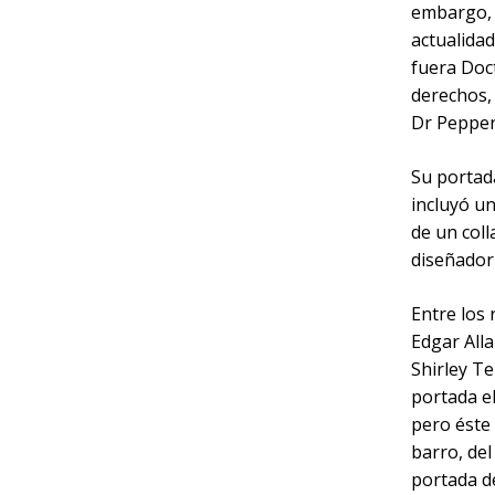
embargo, e
actualida
fuera Doc
derechos,
Dr Pepper)
Su portada
incluyó u
de un coll
diseñador
Entre los
Edgar Alla
Shirley Te
portada e
pero éste
barro, del
portada de