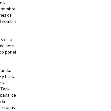
n la
el nombre
ones de
el nombre
 y esta
 delante
do por el
rando,
e y hasta
 la
 Tan»,
icana, de
 la
les unas