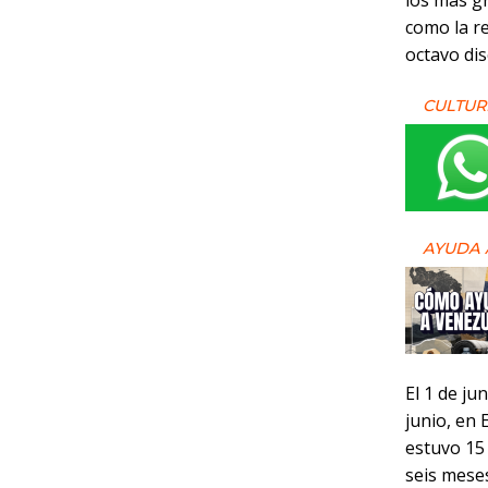
los más g
como la re
octavo dis
CULTUR
AYUDA 
El 1 de ju
junio, en 
estuvo 15 
seis mese