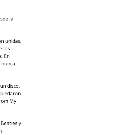
sde la
en unidas,
e los
s. En
o nunca…
un disco,
 quedaron
 from My
 Beatles y
n