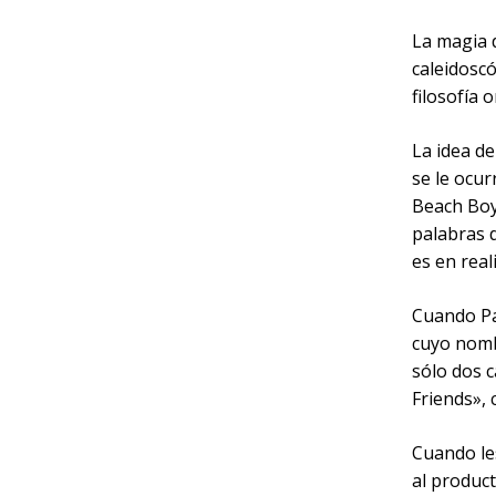
La magia 
caleidosc
filosofía 
La idea de
se le ocur
Beach Boy
palabras 
es en rea
Cuando Pau
cuyo nomb
sólo dos 
Friends», 
Cuando le
al product