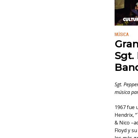
Publicado
MÚSICA
Gran
Sgt.
Ban
Sgt. Peppe
música par
1967 fue u
Hendrix, 
& Nico –aq
Floyd y su