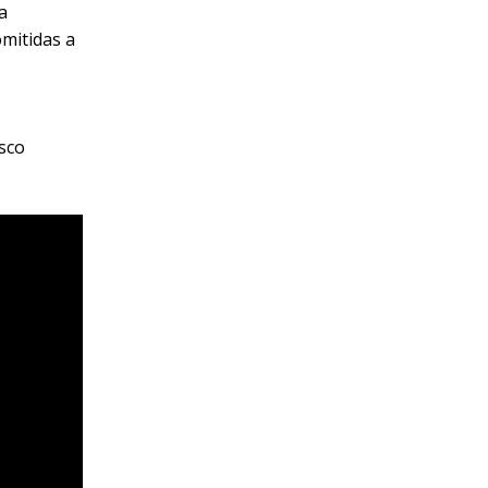
a
omitidas a
isco