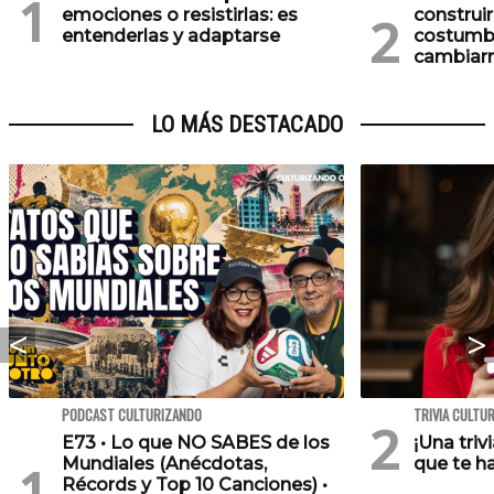
emociones o resistirlas: es
construi
entenderlas y adaptarse
costumb
cambiarn
LO MÁS DESTACADO
PODCAST CULTURIZANDO
TRIVIA CULTU
E73 • Lo que NO SABES de los
¡Una triv
Mundiales (Anécdotas,
que te h
Récords y Top 10 Canciones) •