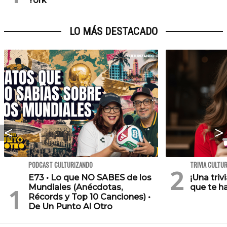
York
LO MÁS DESTACADO
PODCAST CULTURIZANDO
TRIVIA CULTU
E73 • Lo que NO SABES de los
¡Una triv
Mundiales (Anécdotas,
que te h
Récords y Top 10 Canciones) •
De Un Punto Al Otro