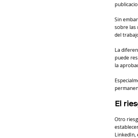
publicaci
Sin embar
sobre las 
del trabaj
La diferen
puede resu
la aproba
Especialm
permanente
El rie
Otro riesg
establecen
LinkedIn, 