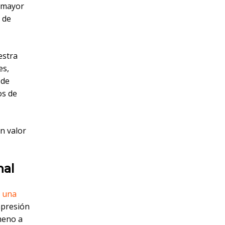
, mayor
o de
estra
es,
 de
os de
n valor
nal
o una
mpresión
meno a