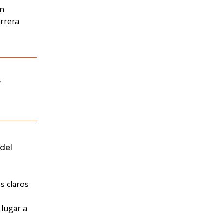
ón
arrera
,
del
s claros
 lugar a