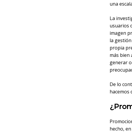
una escala
La invest
usuarios 
imagen pro
la gestión
propia pr
más bien 
generar o
preocupac
De lo con
hacemos q
¿Prom
Promocion
hecho, en 