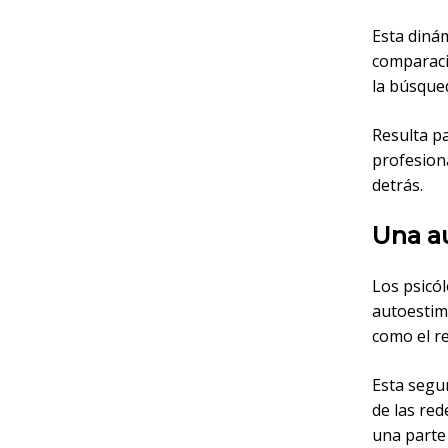
Esta diná
comparaci
la búsqued
Resulta p
profesion
detrás.
Una a
Los psicó
autoestim
como el re
Esta segu
de las red
una parte