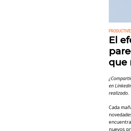
Publicado
PRODUCTIVI
El e
pare
que 
¿Compartim
en Linkedi
realizado.
Cada maña
novedades
encuentran
nuevos pr