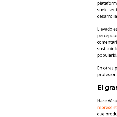
plataform
suele ser 
desarrolla
Llevado es
percepció
comentario
sustituir 
popularid
En otras 
profesiona
El gra
Hace déca
represent
que produ