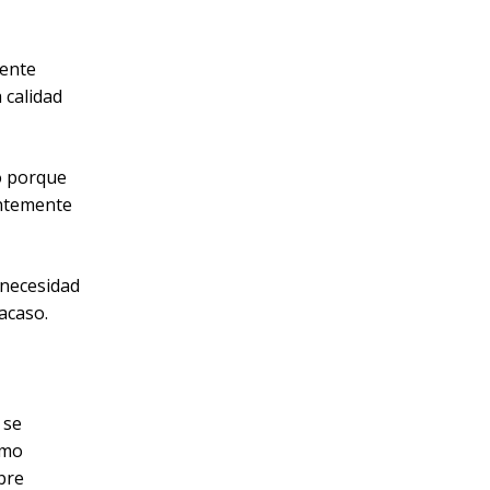
mente
 calidad
ro porque
antemente
 necesidad
acaso.
 se
omo
bre