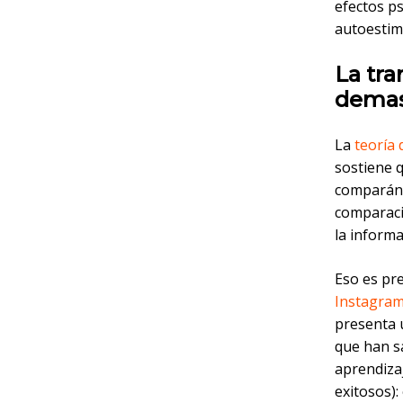
efectos ps
autoestima
La tr
demas
La
teoría 
sostiene 
comparánd
comparaci
la inform
Eso es pr
Instagra
presenta u
que han sa
aprendizaj
exitosos):