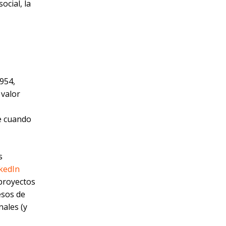
ocial, la
954,
 valor
e cuando
s
kedIn
 proyectos
esos de
nales (y