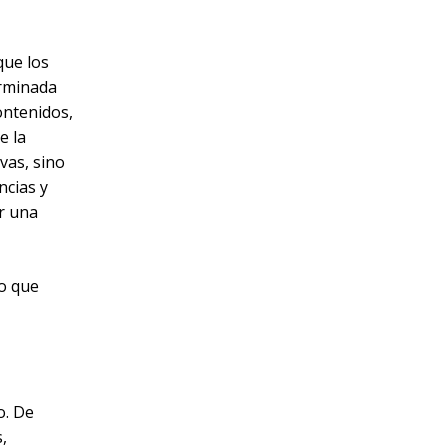
ue los
erminada
ontenidos,
e la
vas, sino
ncias y
r una
o que
o. De
,