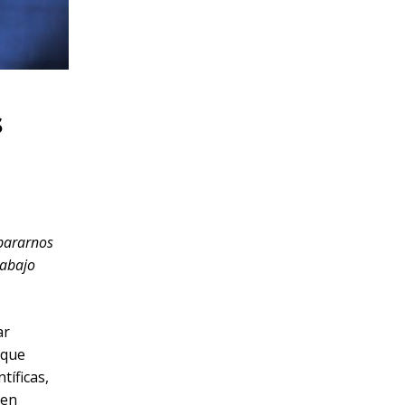
s
pararnos
rabajo
ar
 que
tíficas,
 en