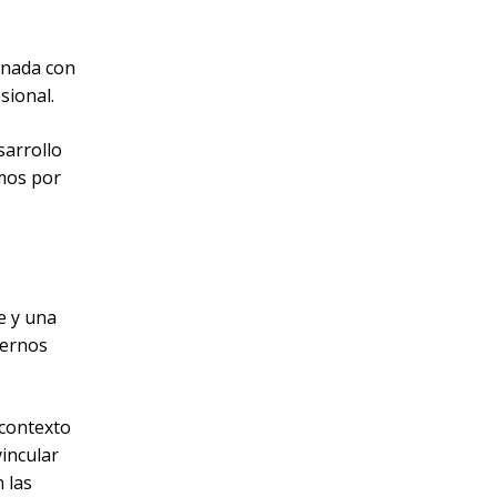
onada con
sional.
sarrollo
mos por
e y una
ternos
 contexto
vincular
 las