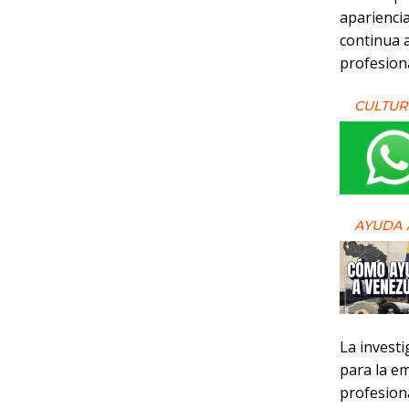
aparienci
continua 
profesion
CULTUR
AYUDA 
La investi
para la em
profesiona