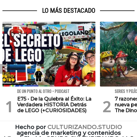
LO MÁS DESTACADO
DE UN PUNTO AL OTRO • PODCAST
SERIES Y PELÍ
E75 • De la Quiebra al Éxito: La
7 razone
Verdadera HISTORIA Detrás
nueva pe
de LEGO (+CURIOSIDADES)
The Dino
Hecho por
CULTURIZANDO.STUDIO
agencia de marketing y contenidos