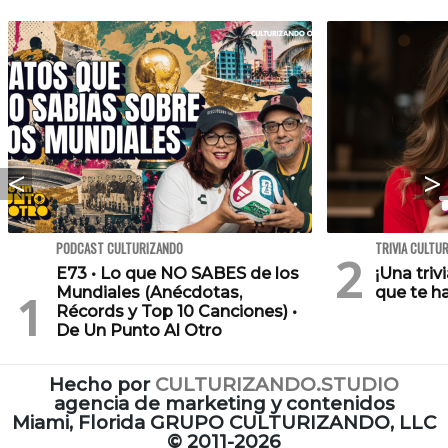
PODCAST CULTURIZANDO
TRIVIA CULTU
E73 • Lo que NO SABES de los
¡Una triv
Mundiales (Anécdotas,
que te h
Récords y Top 10 Canciones) •
De Un Punto Al Otro
Hecho por
CULTURIZANDO.STUDIO
agencia de marketing y contenidos
Miami, Florida GRUPO CULTURIZANDO, LLC
©
2011-2026