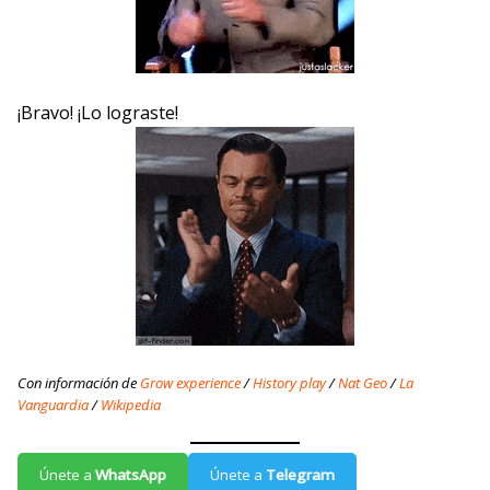
¡Bravo! ¡Lo lograste!
Con información de
Grow experience
/
History play
/
Nat Geo
/
La
Vanguardia
/
Wikipedia
Únete a
WhatsApp
Únete a
Telegram