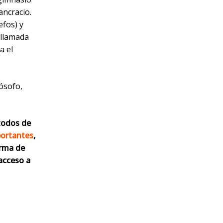
ancracio.
efos) y
 llamada
a el
lósofo,
todos de
ortantes
,
orma de
acceso a