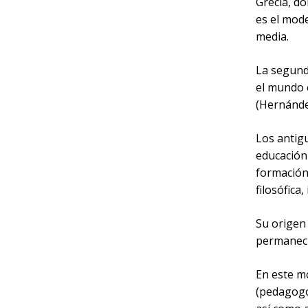
Grecia, do
es el mode
media.
La segund
el mundo c
(Hernández
Los antigu
educación 
formación 
filosófica,
Su origen s
permaneci
En este m
(pedagogo)