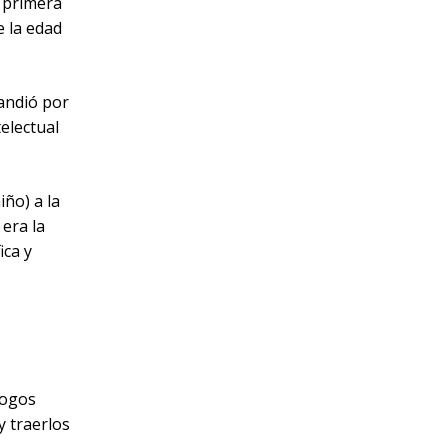
a primera
e la edad
andió por
telectual
iño) a la
 era la
ica y
gogos
y traerlos