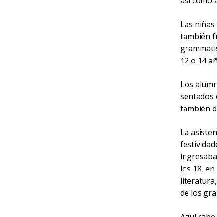
así como a
Las niñas
también fu
grammatis
12 o 14 añ
Los alumno
sentados e
también de
La asisten
festivida
ingresaba
los 18, en
literatura
de los gra
Aquí cabe 