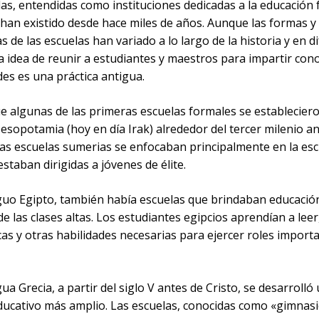
as, entendidas como instituciones dedicadas a la educación 
 han existido desde hace miles de años. Aunque las formas y
s de las escuelas han variado a lo largo de la historia y en d
la idea de reunir a estudiantes y maestros para impartir co
des es una práctica antigua.
e algunas de las primeras escuelas formales se estableciero
sopotamia (hoy en día Irak) alrededor del tercer milenio a
tas escuelas sumerias se enfocaban principalmente en la escr
 estaban dirigidas a jóvenes de élite.
iguo Egipto, también había escuelas que brindaban educació
de las clases altas. Los estudiantes egipcios aprendían a leer,
s y otras habilidades necesarias para ejercer roles importa
gua Grecia, a partir del siglo V antes de Cristo, se desarrolló
ducativo más amplio. Las escuelas, conocidas como «gimnasi