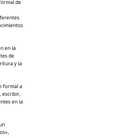
formal de
iferentes
nocimientos
n en la
ntes de
itura y la
n formal a
 escribir,
ntes en la
 un
os»,