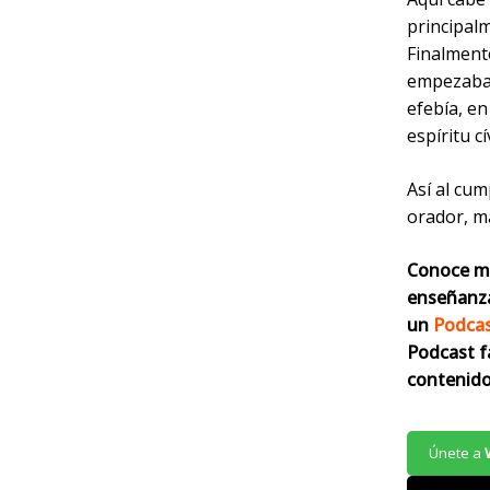
principalm
Finalmente
empezaba 
efebía, en
espíritu c
Así al cum
orador, ma
Conoce má
enseñanza
un
Podca
Podcast f
contenido
Únete a