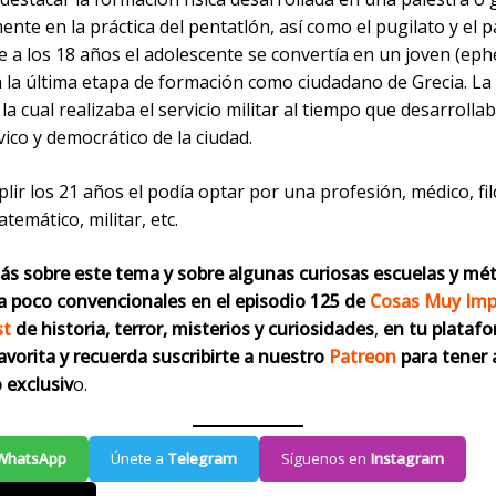
ente en la práctica del pentatlón, así como el pugilato y el p
 a los 18 años el adolescente se convertía en un joven (eph
la última etapa de formación como ciudadano de Grecia. La
 la cual realizaba el servicio militar al tiempo que desarrollab
ívico y democrático de la ciudad.
plir los 21 años el podía optar por una profesión, médico, fi
temático, militar, etc.
s sobre este tema y sobre algunas curiosas escuelas y mé
 poco convencionales en el episodio 125 de
Cosas Muy Imp
st
de historia, terror, misterios y curiosidades
,
en tu plataf
avorita y recuerda suscribirte a nuestro
Patreon
para tener 
 exclusiv
o.
WhatsApp
Únete a
Telegram
Síguenos en
Instagram