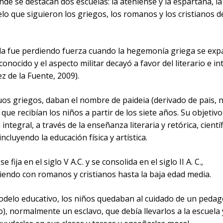
nde se destacan dos escuelas: la ateniense y la espartana, l
lo que siguieron los griegos, los romanos y los cristianos d
a fue perdiendo fuerza cuando la hegemonía griega se exp
onocido y el aspecto militar decayó a favor del literario e in
 de la Fuente, 2009).
os griegos, daban el nombre de paideia (derivado de pais, n
que recibían los niños a partir de los siete años. Su objetivo
integral, a través de la enseñanza literaria y retórica, científ
 incluyendo la educación física y artística.
e fija en el siglo V A.C. y se consolida en el siglo II A. C.,
endo con romanos y cristianos hasta la baja edad media.
odelo educativo, los niños quedaban al cuidado de un peda
, normalmente un esclavo, que debía llevarlos a la escuela 