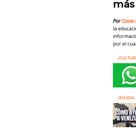
más 
Por
Cosas 
la educac
informaci
por el cu
CULTUR
AYUDA 