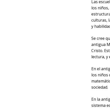
Las escuel
los niños,
estructura
culturas, 
y habilida
Se cree qu
antigua Me
Cristo. Es
lectura, y
En el ant
los niños 
matemática
sociedad.
En la anti
sistema e