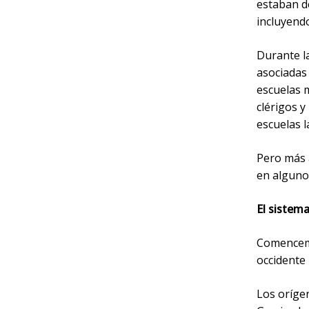
estaban d
incluyendo
Durante l
asociadas 
escuelas 
clérigos 
escuelas l
Pero más a
en algunos
El sistem
Comencemo
occidente
Los orígen