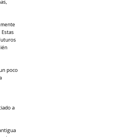
as,
temente
. Estas
futuros
bién
 un poco
a
iado a
antigua