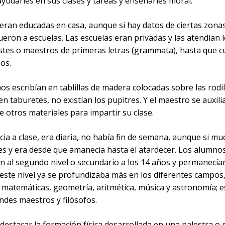
yudarles en sus clases y tareas y enseñarles moral.
 eran educadas en casa, aunque si hay datos de ciertas zon
eron a escuelas. Las escuelas eran privadas y las atendían 
tes o maestros de primeras letras (grammata), hasta que 
os.
s escribían en tablillas de madera colocadas sobre las rodil
n taburetes, no existían los pupitres. Y el maestro se auxili
 otros materiales para impartir su clase.
cia a clase, era diaria, no había fin de semana, aunque si m
des y era desde que amanecía hasta el atardecer. Los alumno
n al segundo nivel o secundario a los 14 años y permanecía
 este nivel ya se profundizaba más en los diferentes campos
, matemáticas, geometría, aritmética, música y astronomía; e
ndes maestros y filósofos.
destacar la formación física desarrollada en una palestra o