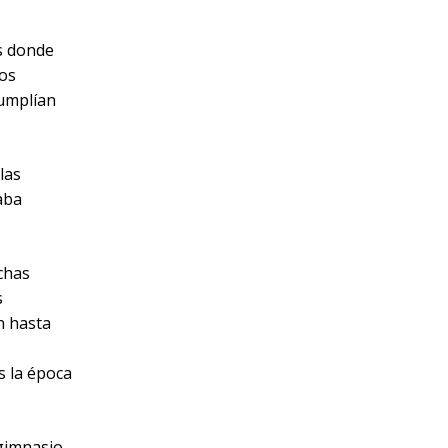
as donde
los
cumplían
las
aba
uchas
s
n hasta
,
s la época
 gimnasio