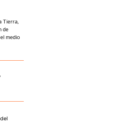
 Tierra,
n de
 el medio
,
del