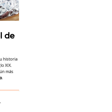
l de
u historia
lo XIX.
aún más
io
.
,