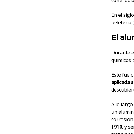
contribuía
En el sigl
peletería 
El alu
Durante e
químicos p
Este fue 
aplicada 
descubier
A lo largo
un alumini
corrosión
1910,
y se