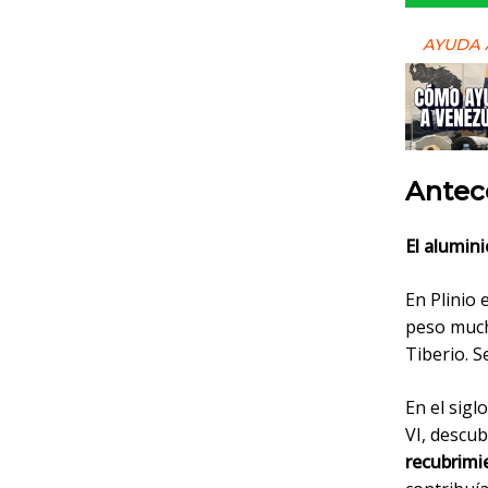
AYUDA 
Antec
El alumin
En Plinio 
peso much
Tiberio. S
En el sigl
VI, descub
recubrimi