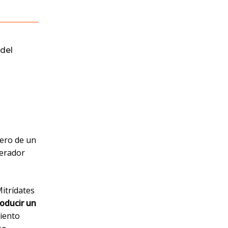
del
pero de un
perador
Mitrídates
oducir un
iento