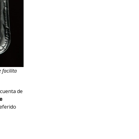
facilita
 cuenta de
e
eferido