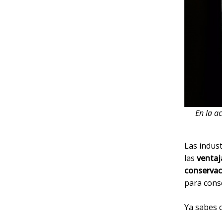
En la a
Las indust
las
ventaj
conservac
para cons
Ya sabes c