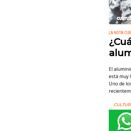
Publicado
LA NOTA CU
¿Cuá
alum
El alumini
está muy l
Uno de los
recientem
CULTUR