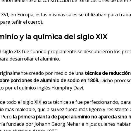
 enormemente a la construcción de fortificaciones de defens
o XVI, en Europa, estas mismas sales se utilizaban para traba
(para teñir el cuero).
minio y la química del siglo XIX
l siglo XIX fue cuando propiamente se descubrieron los pro
ara desarrollar el aluminio.
originalmente creado por medio de una
técnica de reducción 
sobre porciones de aluminio de sodio en 1808.
Dicho proceso
to por el químico inglés Humphry Davi.
 de todo el siglo XIX esta técnica se fue perfeccionando, par
o más maleable, que a su vez fuera más ligero y resistente a
. Pero
la primera planta de papel aluminio no aparecía sino 
ría fundada por Johann Georg Neher e hijos; quienes había