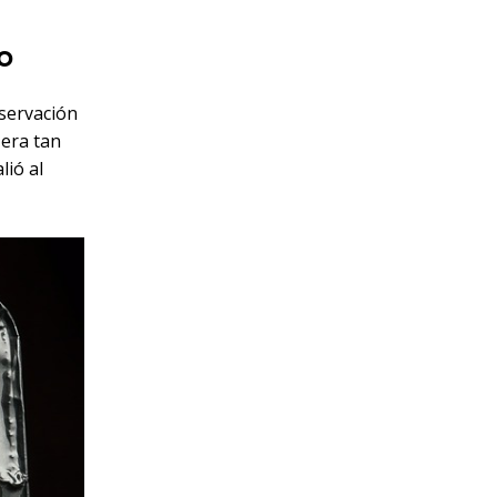
o
nservación
 era tan
lió al