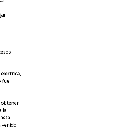
a.
jar
cesos
eléctrica,
 fue
a obtener
 la
hasta
n venido