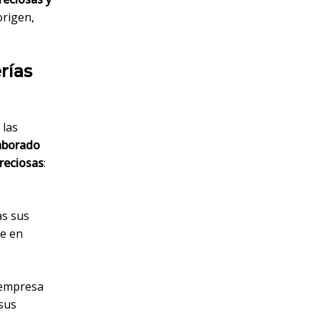
origen,
rías
 las
aborado
preciosas
:
as sus
te en
a empresa
 sus