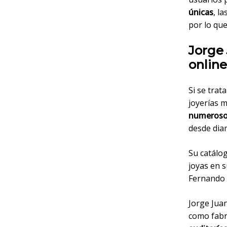
únicas
, l
por lo que
Jorge 
online
Si se trat
joyerías 
numerosos 
desde dia
Su catálo
joyas en 
Fernando 
Jorge Juan
como fabri