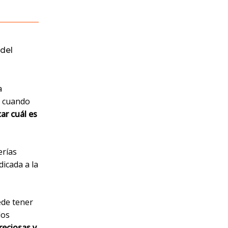
del
a
, cuando
car cuál es
erías
dicada a la
ede tener
 los
reciosas y