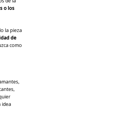
os de la
s o los
o la pieza
lidad de
luzca como
iamantes,
tantes,
quier
 idea