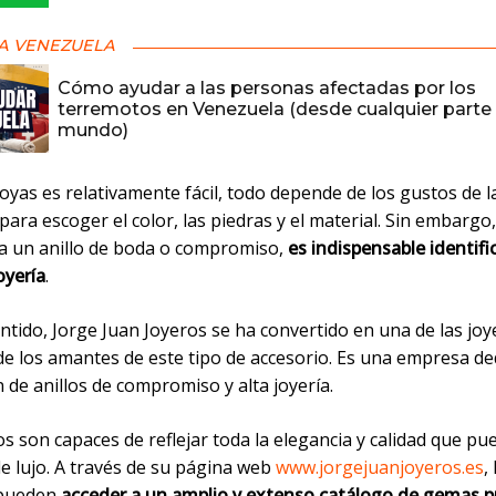
A VENEZUELA
Cómo ayudar a las personas afectadas por los
terremotos en Venezuela (desde cualquier parte 
mundo)
yas es relativamente fácil, todo depende de los gustos de l
ara escoger el color, las piedras y el material. Sin embargo
ta un anillo de boda o compromiso,
es indispensable identifi
oyería
.
ntido, Jorge Juan Joyeros se ha convertido en una de las joy
de los amantes de este tipo de accesorio. Es una empresa de
 de anillos de compromiso y alta joyería.
s son capaces de reflejar toda la elegancia y calidad que pu
e lujo. A través de su página web
www.jorgejuanjoyeros.es
,
 pueden
acceder a un amplio y extenso catálogo de gemas p