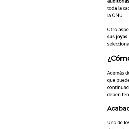
auditorías
toda la c
la ONU.
Otro aspec
sus joyas 
selecciona
¿Cómo
Además de 
que pueden
continuaci
deben ten
Acabad
Uno de lo