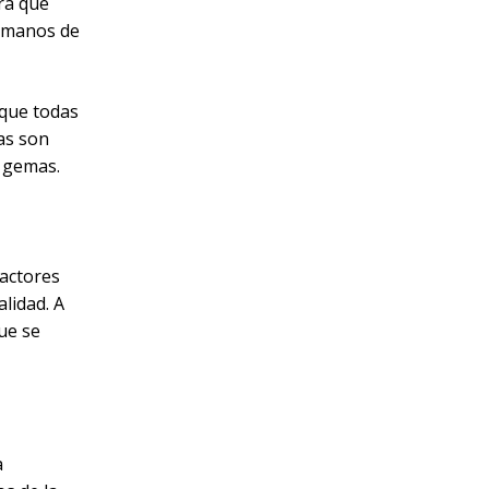
ra que
Humanos de
 que todas
as son
s gemas.
factores
lidad. A
ue se
a