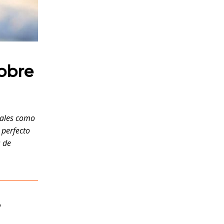
sobre
ales como
 perfecto
s de
,