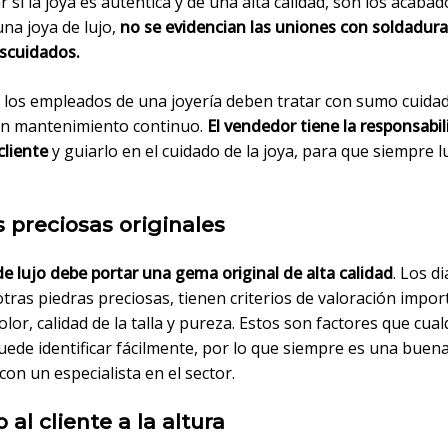
 si la joya es auténtica y de una alta calidad, son los acabad
una joya de lujo,
no se evidencian las uniones con soldadura
scuidados.
 los empleados de una joyería deben tratar con sumo cuidad
 un mantenimiento continuo.
El vendedor tiene la responsabi
cliente
y guiarlo en el cuidado de la joya, para que siempre 
 preciosas originales
e lujo debe portar una gema original de alta calidad
. Los d
tras piedras preciosas, tienen criterios de valoración impor
lor, calidad de la talla y pureza. Estos son factores que cual
ede identificar fácilmente, por lo que siempre es una buena
con un especialista en el sector.
o al cliente a la altura