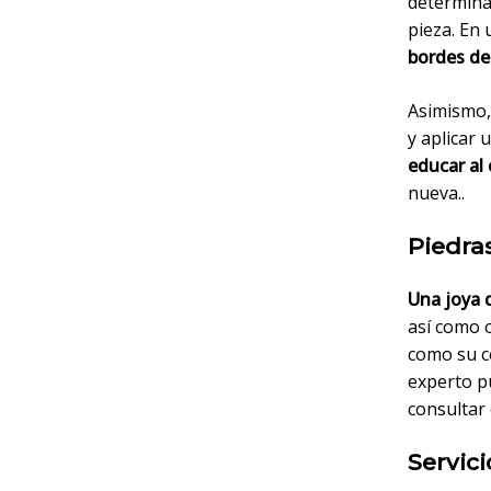
determinar
pieza. En 
bordes de
Asimismo,
y aplicar
educar al 
nueva..
Piedras
Una joya d
así como o
como su co
experto pu
consultar 
Servici