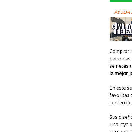
AYUDA 
Comprar jo
personas p
se necesi
la mejor j
En este se
favoritas 
confección
Sus diseño
una joya d
usuarios