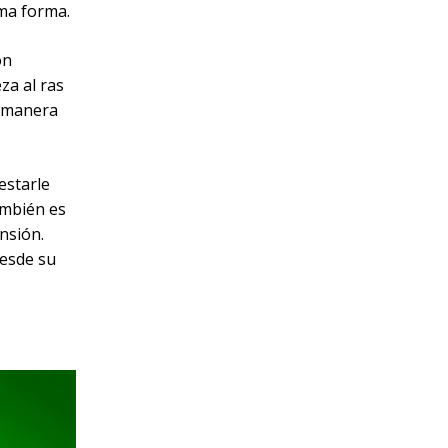
ma forma.
on
za al ras
a manera
estarle
ambién es
nsión.
desde su