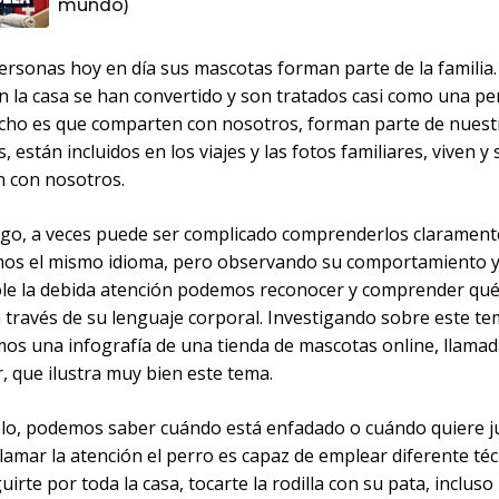
mundo)
ersonas hoy en día sus mascotas forman parte de la familia.
en la casa se han convertido y son tratados casi como una p
echo es que comparten con nosotros, forman parte de nuest
s, están incluidos en los viajes y las fotos familiares, viven y 
 con nosotros.
go, a veces puede ser complicado comprenderlos claramen
os el mismo idioma, pero observando su comportamiento 
le la debida atención podemos reconocer y comprender qué
a través de su lenguaje corporal. Investigando sobre este t
os una infografía de una tienda de mascotas online, llamad
r, que ilustra muy bien este tema.
lo, podemos saber cuándo está enfadado o cuándo quiere j
lamar la atención el perro es capaz de emplear diferente téc
irte por toda la casa, tocarte la rodilla con su pata, inclus