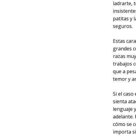
ladrarte,
insistent
patitas y 
seguros.
Estas cara
grandes c
razas muy
trabajos c
que a pes
temor y a
Si el cas
sienta ata
lenguaje 
adelante.
cómo se c
importa s