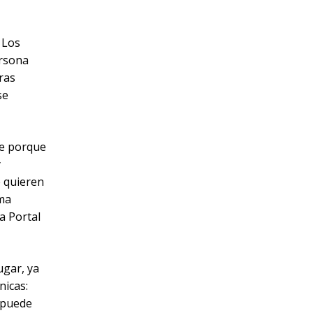
 Los
ersona
ras
se
te porque
y
 quieren
ema
a Portal
ugar, ya
nicas:
o puede