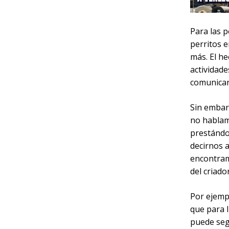
Para las p
perritos 
más. El h
actividade
comunican
Sin embar
no hablam
prestándo
decirnos 
encontram
del criado
Por ejemp
que para l
puede segu