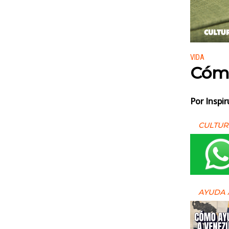
Publicado
VIDA
Cómo
Por Inspir
CULTUR
AYUDA 