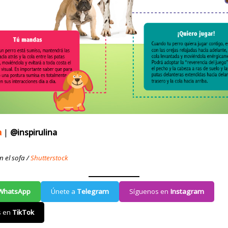
a
|
@inspirulina
n el sofa /
Shutterstock
WhatsApp
Únete a
Telegram
Síguenos en
Instagram
s en
TikTok