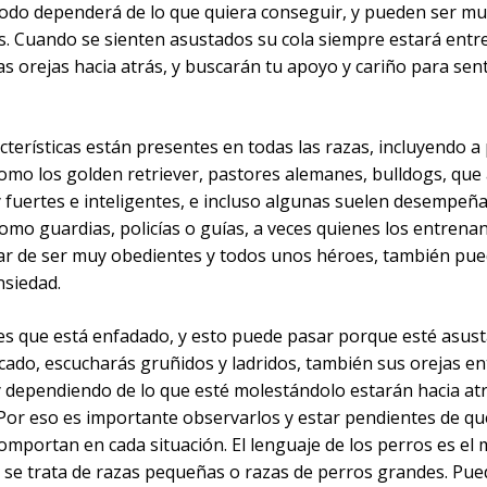
 todo dependerá de lo que quiera conseguir, y pueden ser m
es. Cuando se sienten asustados su cola siempre estará entr
las orejas hacia atrás, y buscarán tu apoyo y cariño para sen
cterísticas están presentes en todas las razas, incluyendo a
omo los golden retriever, pastores alemanes, bulldogs, que 
 fuertes e inteligentes, e incluso algunas suelen desempeñ
omo guardias, policías o guías, a veces quienes los entrena
ar de ser muy obedientes y todos unos héroes, también pue
nsiedad.
o es que está enfadado, y esto puede pasar porque esté asus
cado, escucharás gruñidos y ladridos, también sus orejas en
y dependiendo de lo que esté molestándolo estarán hacia atr
 Por eso es importante observarlos y estar pendientes de qu
omportan en cada situación. El lenguaje de los perros es el
i se trata de razas pequeñas o razas de perros grandes. Pue