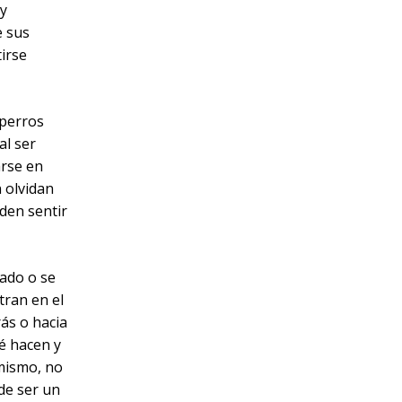
uy
e sus
tirse
 perros
al ser
arse en
n olvidan
den sentir
tado o se
tran en el
ás o hacia
é hacen y
 mismo, no
de ser un