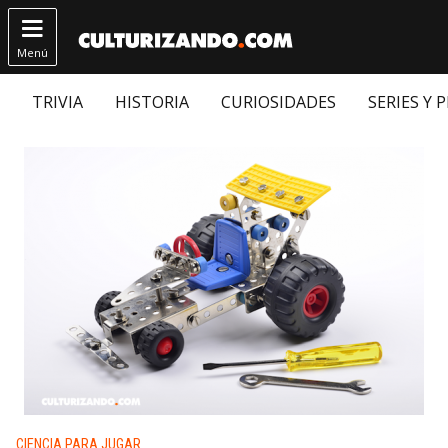

Menú
TRIVIA
HISTORIA
CURIOSIDADES
SERIES Y 
Publicado en:
CIENCIA PARA JUGAR