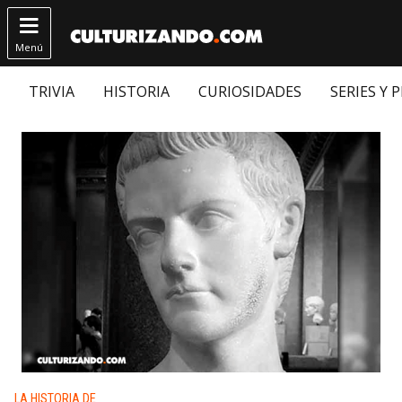

Menú
TRIVIA
HISTORIA
CURIOSIDADES
SERIES Y 
Publicado en:
LA HISTORIA DE