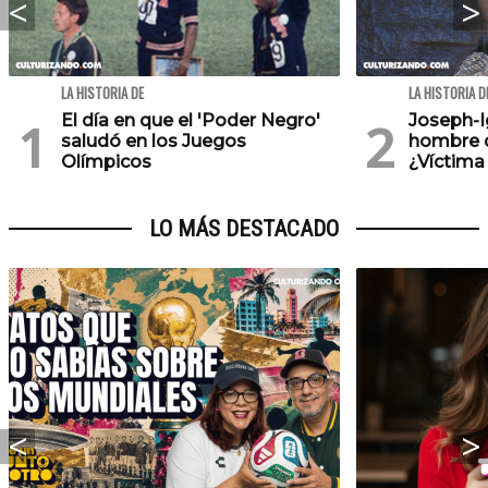
LA HISTORIA DE
LA HISTORIA D
El día en que el 'Poder Negro'
Joseph-Ig
saludó en los Juegos
hombre de
Olímpicos
¿Víctima
LO MÁS DESTACADO