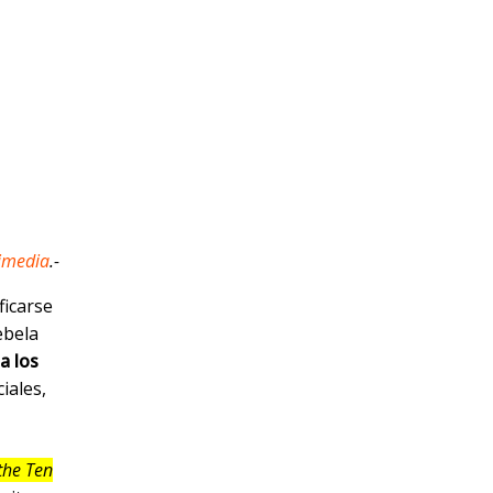
imedia
.-
ficarse
ebela
a los
iales,
the Ten