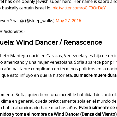
el has one openly Jewish super hero. Her name is sabra an
 basically captain Israel lol
pic.twitter.com/oCiF9OrDeY
even Shai ⛈ (@sleep_walks)
May 27, 2016
s historietas.-
uela: Wind Dancer / Renascence
zabeth Mantega nació en Caracas, Venezuela y es hija de un 
o americano y una mujer venezolana. Sofía aparece por pri
n año bastante complicado en términos políticos en la nació
que esto influyó en que la historieta,
su madre muere dura
.
mento Sofía, quien tiene una increíble habilidad de controla
l clima en general, queda prácticamente sola en el mundo d
la había abandonado hace muchos años.
Eventualmente se
nidos y toma el nombre de Wind Dancer (Danza del Viento