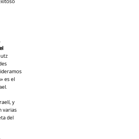
exitoso
,
el
butz
des
nsideramos
» es el
el.
aelí, y
 varias
ta del