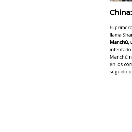
China
El primer
llama Sha
Manchú, u
intentado
Manchú no
en los cóm
seguido p