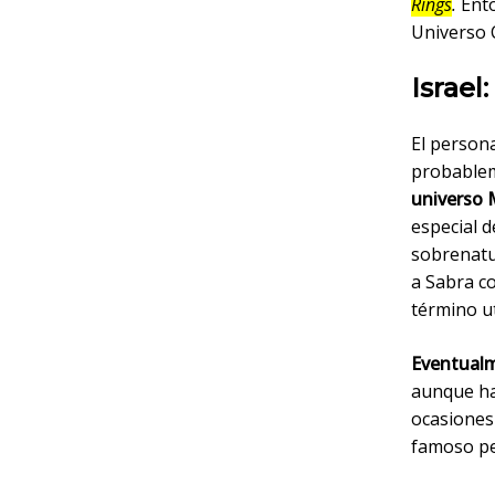
Rings
.
Ento
Universo 
Israel
El person
probable
universo 
especial 
sobrenatu
a Sabra c
término ut
Eventualm
aunque h
ocasiones 
famoso pe