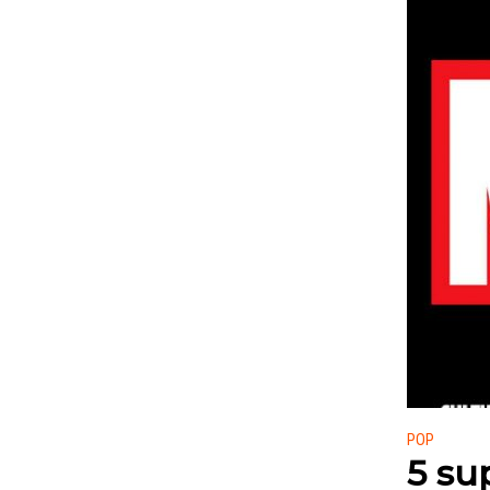
Publicado
POP
5 su