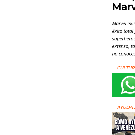
Marv
Marvel exi
éxito total
superhéroe
extenso, t
no conoces
CULTUR
AYUDA 