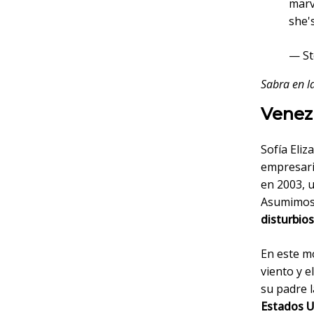
marv
she's
— St
Sabra en la
Venez
Sofía Eli
empresari
en 2003, u
Asumimos 
disturbios
En este mo
viento y e
su padre 
Estados U