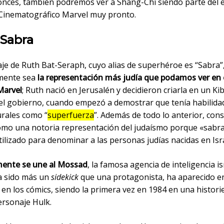
nces, también podremos ver a Shang-Chi siendo parte del 
Cinematográfico Marvel muy pronto.
: Sabra
aje de Ruth Bat-Seraph, cuyo alias de superhéroe es “Sabra”
mente sea
la representación más judía que podamos ver en 
Marvel
; Ruth nació en Jerusalén y decidieron criarla en un Ki
del gobierno, cuando empezó a demostrar que tenía habilida
rales como “
superfuerza
”. Además de todo lo anterior, co
omo una notoria representación del judaísmo porque «sabra
ilizado para denominar a las personas judías nacidas en Isra
ente se une al Mossad
, la famosa agencia de inteligencia isr
a sido más un
sidekick
que una protagonista, ha aparecido en
en los cómics, siendo la primera vez en 1984 en una historie
rsonaje Hulk.