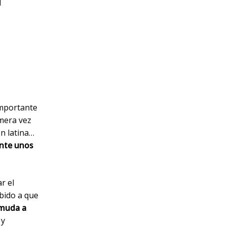
d
importante
mera vez
n latina…
nte unos
r el
ebido a que
 muda a
)
y