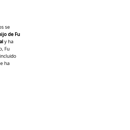
os se
hijo de Fu
al
y ha
o, Fu
incluido
je ha