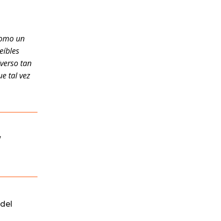
como un
eíbles
iverso tan
e tal vez
,
del