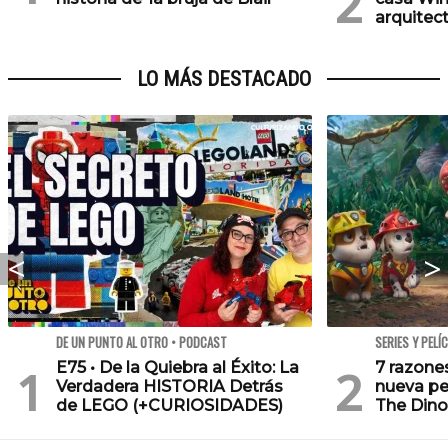
arquitec
LO MÁS DESTACADO
DE UN PUNTO AL OTRO • PODCAST
SERIES Y PELÍ
E75 • De la Quiebra al Éxito: La
7 razone
Verdadera HISTORIA Detrás
nueva pe
de LEGO (+CURIOSIDADES)
The Dino