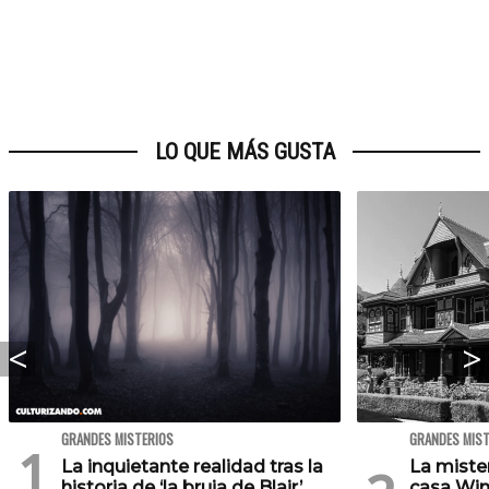
LO QUE MÁS GUSTA
GRANDES MISTERIOS
GRANDES MIST
La inquietante realidad tras la
La mister
historia de ‘la bruja de Blair’
casa Win