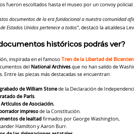
s fueron escoltados hasta el museo por un convoy policial.
estos documentos de la era fundacional a nuestra comunidad afi
a de Estados Unidos pertenece a todos”
, destacó la alcaldesa Le
documentos históricos podrás ver?
ión, inspirada en el famoso
Tren de la Libertad del Bicenten
ocumentos del
National Archives
que no han salido de Washi
s. Entre las piezas más destacadas se encuentran:
grabado de William Stone
de la Declaración de Independenci
Tratado de París
.
 Artículos de Asociación.
borrador impreso
de la Constitución.
amentos de lealtad
firmados por George Washington,
xander Hamilton y Aaron Burr.
os de las delegaciones estatales.