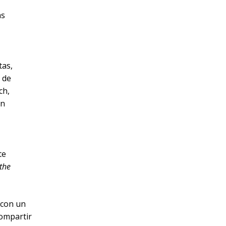
as
tas,
 de
ch,
ón
te
the
 con un
ompartir