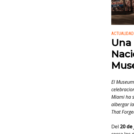
Publicado
ACTUALIDAD
Una c
Naci
Mus
El Museum 
celebracio
Miami ha s
albergar l
That Forge
Del
20 de 