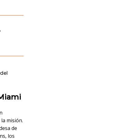
,
del
 Miami
un
la misión.
ldesa de
ns, los