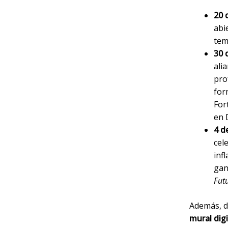
20 
abi
tem
30 
ali
pro
for
For
en 
4 de
cel
inf
gan
Fut
Además, du
mural digi