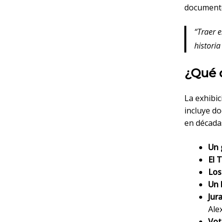
documento
“Traer 
histori
¿Qué 
La exhibic
incluye d
en década
Un 
El 
Los
Un 
Jur
Ale
Vot