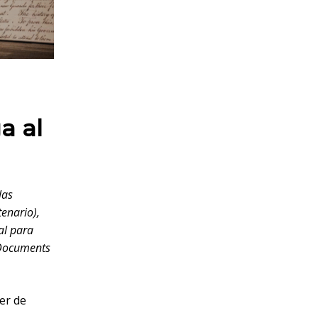
a al
las
tenario),
al para
: Documents
er de