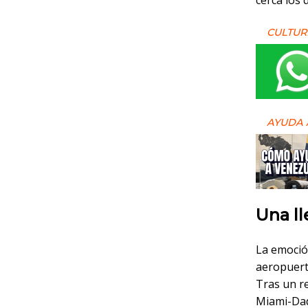
cerca los 
CULTUR
AYUDA 
Una ll
La emoció
aeropuerto
Tras un re
Miami-Dade