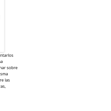
ntarlos
na
onar sobre
iasma
re las
ras,