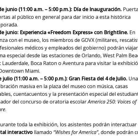
de junio (11:00 a.m. – 5:00 p.m.):
Día de Inauguración.
Puert
ertas al público en general para dar inicio a esta histórica
porada.
de junio:
Experiencia «Freedom Express» con Brightline.
En
anza con el museo, los miembros de GOVX (militares, rescatis
fesionales médicos y empleados del gobierno) podrán viajar
ma especial desde las estaciones de Orlando, West Palm Bea
t Lauderdale, Boca Raton o Aventura para visitar la exhibici
Downtown Miami.
 julio (11:00 a.m. – 5:00 p.m.):
Gran Fiesta del 4 de Julio.
Una
ebración masiva en la plaza del museo con música, casas
lables, cuentacuentos y la presentación especial del estudian
ador del concurso de oratoria escolar
America 250: Voices of 
ure
.
rante toda la exhibición, los asistentes podrán interactuar
tal interactivo
llamado
“Wishes for America”
, donde podrán c