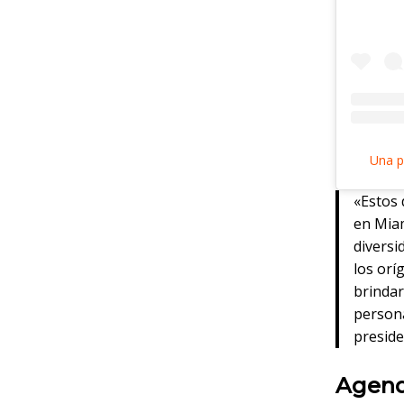
Una p
«Estos 
en Miam
diversi
los orí
brindar
persona
presid
Agenda