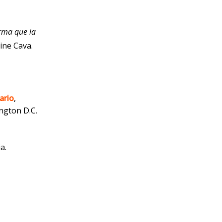
rma que la
vine Cava
.
ario
,
ngton D.C.
a.