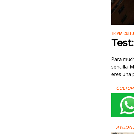
Publicado
TRIVIA CULT
Test
Para much
sencilla. 
eres una 
CULTUR
AYUDA 