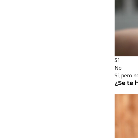
Sí
No
Sí, pero n
¿Se te 