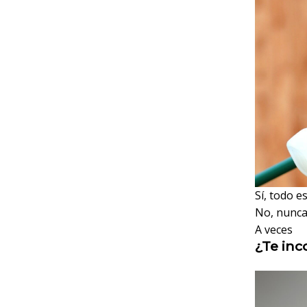
Sí, todo 
No, nunca
A veces
¿Te in