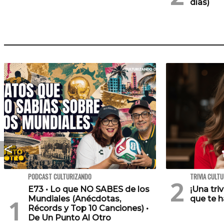
días)
PODCAST CULTURIZANDO
TRIVIA CULT
E73 • Lo que NO SABES de los
¡Una tri
Mundiales (Anécdotas,
que te h
Récords y Top 10 Canciones) •
De Un Punto Al Otro