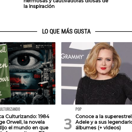
hermosas y cautivadoras diosas de
la inspiración
LO QUE MÁS GUSTA
CULTURIZANDO
POP
ca Culturizando: 1984
Conoce a la superestrel
e Orwell, la novela
Adele y a sus legendari
dijo el mundo en que
álbumes (+ videos)