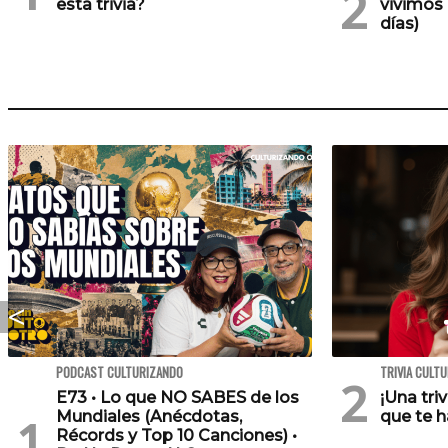
esta trivia?
vivimos 
días)
PODCAST CULTURIZANDO
TRIVIA CULT
E73 • Lo que NO SABES de los
¡Una tri
Mundiales (Anécdotas,
que te h
Récords y Top 10 Canciones) •