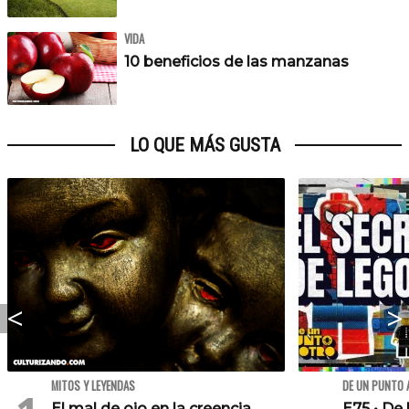
VIDA
10 beneficios de las manzanas
LO QUE MÁS GUSTA
MITOS Y LEYENDAS
DE UN PUNTO 
El mal de ojo en la creencia
E75 • De 