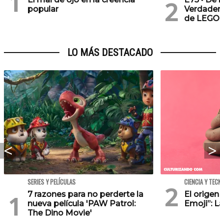
popular
Verdader
de LEGO
LO MÁS DESTACADO
SERIES Y PELÍCULAS
CIENCIA Y TEC
7 razones para no perderte la
El orige
nueva película 'PAW Patrol:
Emoji”: 
The Dino Movie'