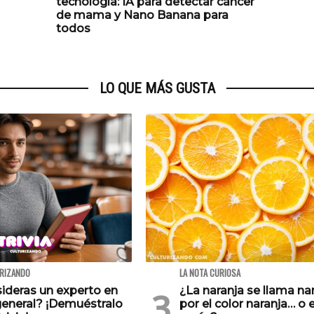
tecnología: IA para detectar cáncer
de mama y Nano Banana para
todos
LO QUE MÁS GUSTA
URIZANDO
LA NOTA CURIOSA
ideras un experto en
¿La naranja se llama na
general? ¡Demuéstralo
por el color naranja… o e