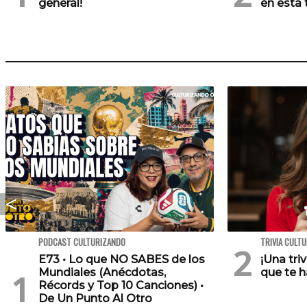
general!
en esta t
PODCAST CULTURIZANDO
TRIVIA CULT
E73 • Lo que NO SABES de los
¡Una tri
Mundiales (Anécdotas,
que te h
Récords y Top 10 Canciones) •
De Un Punto Al Otro