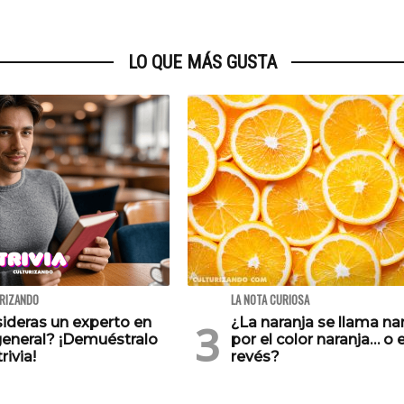
LO QUE MÁS GUSTA
URIZANDO
LA NOTA CURIOSA
ideras un experto en
¿La naranja se llama na
general? ¡Demuéstralo
por el color naranja… o e
rivia!
revés?