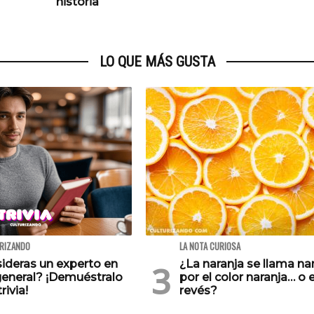
historia
LO QUE MÁS GUSTA
URIZANDO
LA NOTA CURIOSA
ideras un experto en
¿La naranja se llama na
general? ¡Demuéstralo
por el color naranja… o e
rivia!
revés?