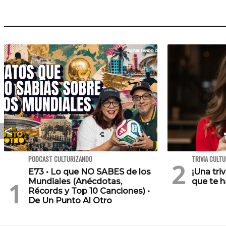
PODCAST CULTURIZANDO
TRIVIA CULT
E73 • Lo que NO SABES de los
¡Una tri
Mundiales (Anécdotas,
que te h
Récords y Top 10 Canciones) •
De Un Punto Al Otro