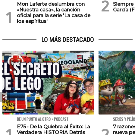
Mon Laferte deslumbra con
Siempre 
«Nuestra casa», la canción
García (
oficial para la serie 'La casa de
los espíritus'
LO MÁS DESTACADO
DE UN PUNTO AL OTRO • PODCAST
SERIES Y PELÍ
E75 • De la Quiebra al Éxito: La
7 razone
Verdadera HISTORIA Detrás
nueva pe