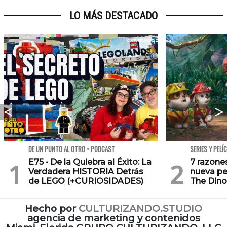
LO MÁS DESTACADO
DE UN PUNTO AL OTRO • PODCAST
SERIES Y PELÍ
E75 • De la Quiebra al Éxito: La
7 razone
Verdadera HISTORIA Detrás
nueva pe
de LEGO (+CURIOSIDADES)
The Dino
Hecho por
CULTURIZANDO.STUDIO
agencia de marketing y contenidos