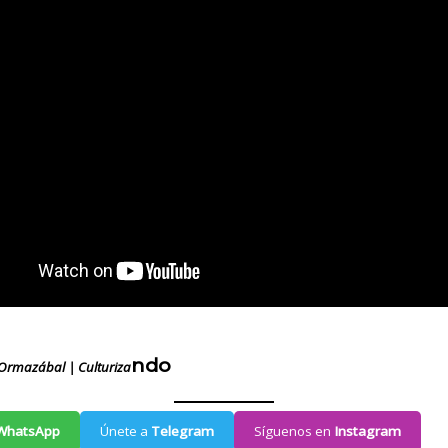
ndo
Ormazábal | Culturiza
WhatsApp
Únete a
Telegram
Síguenos en
Instagram