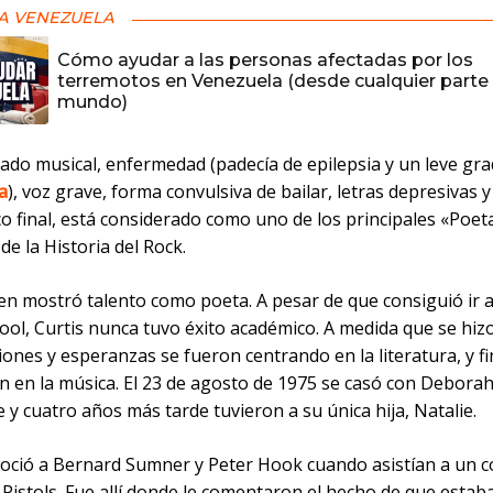
A VENEZUELA
Cómo ayudar a las personas afectadas por los
terremotos en Venezuela (desde cualquier parte 
mundo)
gado musical, enfermedad (padecía de epilepsia y un leve gr
a
), voz grave, forma convulsiva de bailar, letras depresivas y
co final, está considerado como uno de los principales «Poet
de la Historia del Rock.
en mostró talento como poeta. A pesar de que consiguió ir 
ool, Curtis nunca tuvo éxito académico. A medida que se hiz
ones y esperanzas se fueron centrando en la literatura, y f
n en la música. El 23 de agosto de 1975 se casó con Debora
y cuatro años más tarde tuvieron a su única hija, Natalie.
noció a Bernard Sumner y Peter Hook cuando asistían a un c
 Pistols. Fue allí donde le comentaron el hecho de que estab