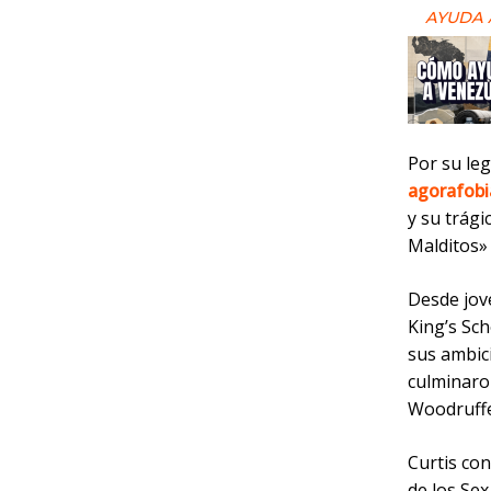
AYUDA 
Por su le
agorafobi
y su trági
Malditos» 
Desde jov
King’s Sch
sus ambici
culminaro
Woodruffe 
Curtis co
de los Sex