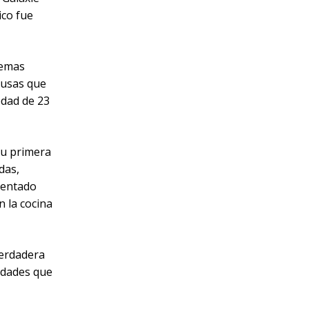
ico fue
lemas
ausas que
edad de 23
su primera
das,
mentado
n la cocina
verdadera
vidades que