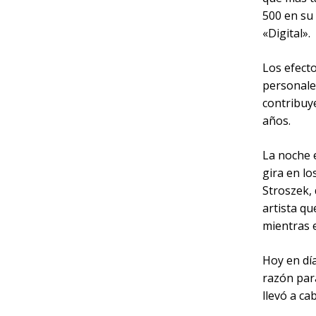
500 en su 
«Digital».
Los efecto
personales
contribuye
años.
La noche e
gira en lo
Stroszek,
artista qu
mientras e
Hoy en dí
razón para
llevó a ca