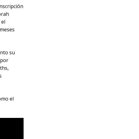
inscripción
orah
 el
 meses
anto su
 por
ths,
s
omo el