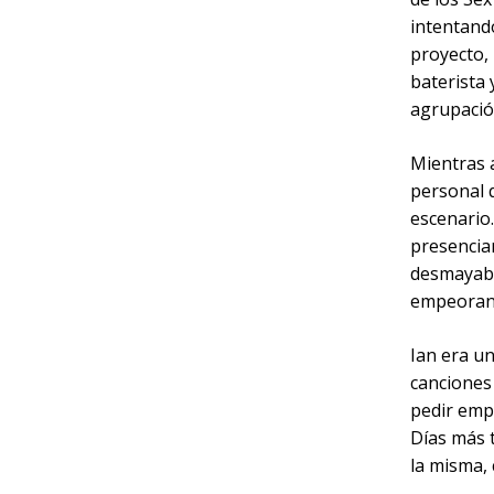
intentand
proyecto, 
baterista 
agrupació
Mientras a
personal q
escenario.
presencia
desmayaba 
empeorand
Ian era un
canciones
pedir empl
Días más t
la misma, 