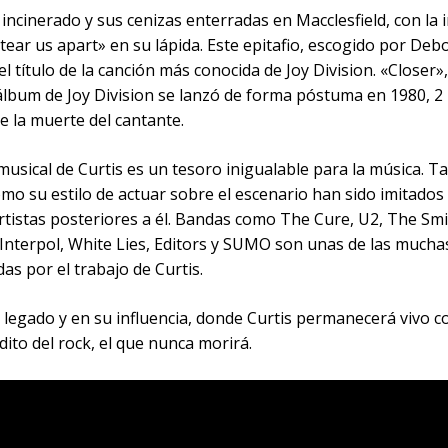
 incinerado y sus cenizas enterradas en Macclesfield, con la 
 tear us apart» en su lápida. Este epitafio, escogido por Deb
 el título de la canción más conocida de Joy Division. «Closer»,
lbum de Joy Division se lanzó de forma póstuma en 1980, 2
e la muerte del cantante.
musical de Curtis es un tesoro inigualable para la música. T
mo su estilo de actuar sobre el escenario han sido imitados
rtistas posteriores a él. Bandas como The Cure, U2, The Smi
Interpol, White Lies, Editors y SUMO son unas de las mucha
das por el trabajo de Curtis.
 legado y en su influencia, donde Curtis permanecerá vivo c
ito del rock, el que nunca morirá.