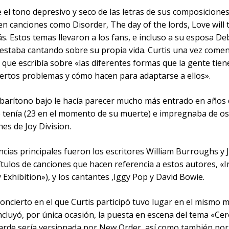
 el tono depresivo y seco de las letras de sus composiciones
n canciones como Disorder, The day of the lords, Love will 
s. Estos temas llevaron a los fans, e incluso a su esposa De
 estaba cantando sobre su propia vida. Curtis una vez come
 que escribía sobre «las diferentes formas que la gente tien
iertos problemas y cómo hacen para adaptarse a ellos».
 barítono bajo le hacía parecer mucho más entrado en años 
 tenía (23 en el momento de su muerte) e impregnaba de os
nes de Joy Division.
ncias principales fueron los escritores William Burroughs y J
ítulos de canciones que hacen referencia a estos autores, «
y Exhibition»), y los cantantes ,Iggy Pop y David Bowie.
concierto en el que Curtis participó tuvo lugar en el mismo 
ncluyó, por única ocasión, la puesta en escena del tema «C
arde sería versionada por New Order, así como también por