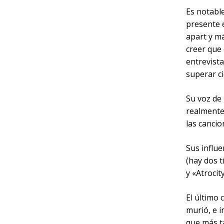
Es notable
presente e
apart y má
creer que
entrevista
superar c
Su voz de
realmente
las cancio
Sus influe
(hay dos t
y «Atrocit
El último 
murió, e i
que más t