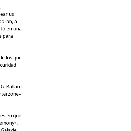
,
tear us
borah, a
ntó en una
e para
de los que
curidad
.G. Ballard
Interzone»
mes en que
eremony»,
 Galaxie