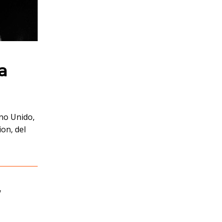
a
ino Unido,
ion, del
,