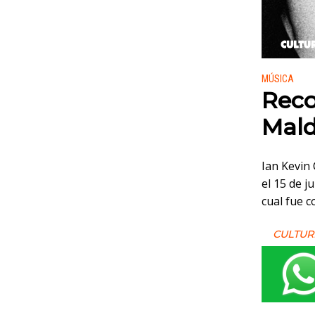
Publicado
MÚSICA
Reco
Mald
Ian Kevin
el 15 de j
cual fue 
CULTUR