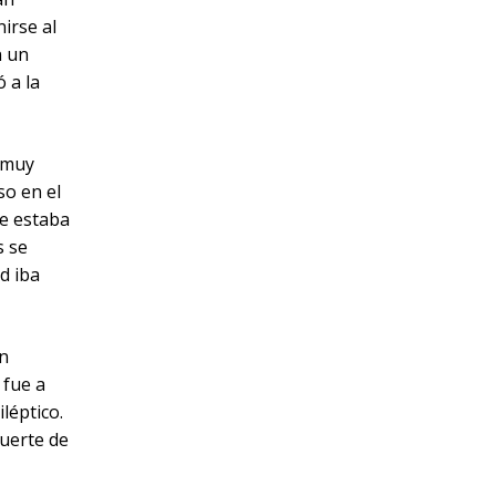
irse al
n un
 a la
e muy
so en el
ue estaba
s se
d iba
en
 fue a
léptico.
muerte de