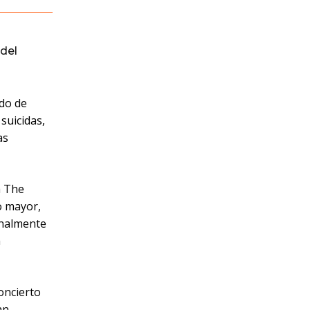
del
ado de
 suicidas,
as
a The
o mayor,
inalmente
h
oncierto
an