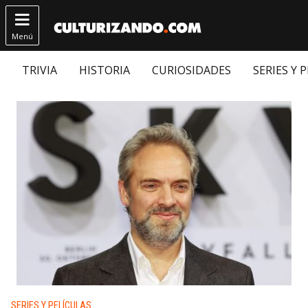

Menú
TRIVIA
HISTORIA
CURIOSIDADES
SERIES Y 
Publicado en:
SERIES Y PELÍCULAS