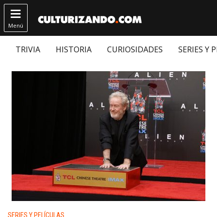

Menú
TRIVIA
HISTORIA
CURIOSIDADES
SERIES Y 
Publicado en:
SERIES Y PELÍCULAS