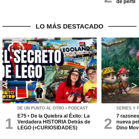
de perfil
LO MÁS DESTACADO
DE UN PUNTO AL OTRO • PODCAST
SERIES Y 
E75 • De la Quiebra al Éxito: La
7 razones
Verdadera HISTORIA Detrás de
nueva pel
LEGO (+CURIOSIDADES)
Dino Movi