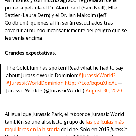
Así mismo, y con mucho agrado, regresarán de la
primera película el Dr. Alan Grant (Sam Neill), Ellie
Sattler (Laura Dern) y el Dr. Ian Malcolm (Jeff
Goldblum), quienes al fin serán escuchados tras
advertir al mundo incansablemente del peligro que se
les venía encima.
Grandes expectativas.
The Goldblum has spoken! Read what he had to say
about Jurassic World Dominion:
#JurassicWorld3
#JurassicWorldDominion
https://t.co/bqouXtidAu
—
Jurassic World 3 (@JurassicWorld_)
August 30, 2020
Al igual que Jurassic Park, el
reboot
de Jurassic World
también se une al selecto grupo de
las películas más
taquilleras en la historia
del cine. Solo en 2015
Jurassic