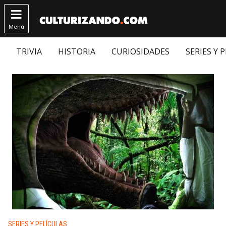

Menú
TRIVIA
HISTORIA
CURIOSIDADES
SERIES Y 
Publicado en:
SERIES Y PELÍCULAS