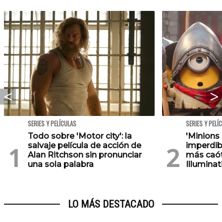
SERIES Y PELÍCULAS
SERIES Y PELÍ
Todo sobre 'Motor city': la
'Minions
salvaje película de acción de
imperdib
Alan Ritchson sin pronunciar
más caót
una sola palabra
Illuminat
LO MÁS DESTACADO