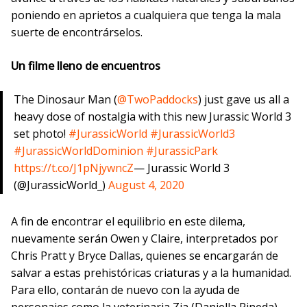
poniendo en aprietos a cualquiera que tenga la mala
suerte de encontrárselos.
Un filme lleno de encuentros
The Dinosaur Man (
@TwoPaddocks
) just gave us all a
heavy dose of nostalgia with this new Jurassic World 3
set photo!
#JurassicWorld
#JurassicWorld3
#JurassicWorldDominion
#JurassicPark
https://t.co/J1pNjywncZ
— Jurassic World 3
(@JurassicWorld_)
August 4, 2020
A fin de encontrar el equilibrio en este dilema,
nuevamente serán Owen y Claire, interpretados por
Chris Pratt y Bryce Dallas, quienes se encargarán de
salvar a estas prehistóricas criaturas y a la humanidad.
Para ello, contarán de nuevo con la ayuda de