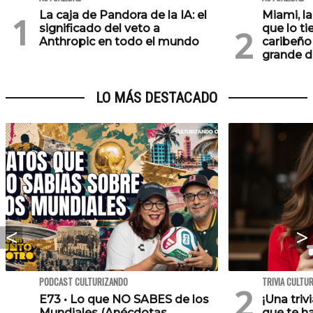
La caja de Pandora de la IA: el
Miami, l
significado del veto a
que lo ti
Anthropic en todo el mundo
caribeño 
grande d
LO MÁS DESTACADO
PODCAST CULTURIZANDO
TRIVIA CULTU
E73 • Lo que NO SABES de los
¡Una triv
Mundiales (Anécdotas,
que te h