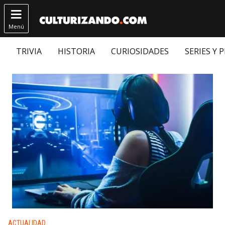

Menú
TRIVIA
HISTORIA
CURIOSIDADES
SERIES Y 
Publicado en:
ACTUALIDAD