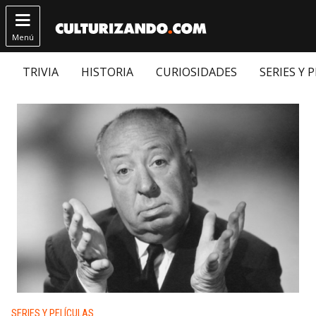

Menú
TRIVIA
HISTORIA
CURIOSIDADES
SERIES Y 
Publicado en:
SERIES Y PELÍCULAS