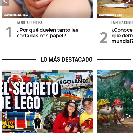
LA NOTA CURIOSA
LA NOTA CURI
¿Por qué duelen tanto las
¿Conoces
cortadas con papel?
que derr
mundial
LO MÁS DESTACADO