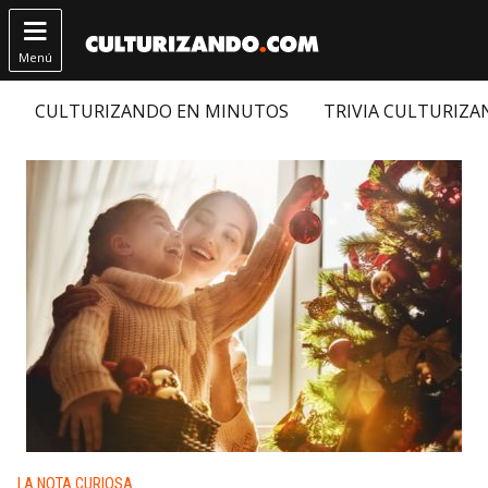

Menú
CULTURIZANDO EN MINUTOS
TRIVIA CULTURIZ
Publicado en:
LA NOTA CURIOSA