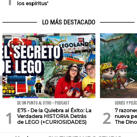
los espíritus'
LO MÁS DESTACADO
DE UN PUNTO AL OTRO • PODCAST
SERIES Y PELÍ
E75 • De la Quiebra al Éxito: La
7 razone
Verdadera HISTORIA Detrás
nueva pe
de LEGO (+CURIOSIDADES)
The Dino