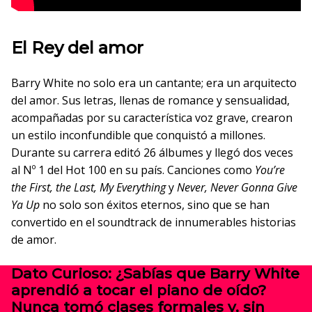
El Rey del amor
Barry White no solo era un cantante; era un arquitecto
del amor. Sus letras, llenas de romance y sensualidad,
acompañadas por su característica voz grave, crearon
un estilo inconfundible que conquistó a millones.
Durante su carrera editó 26 álbumes y llegó dos veces
al Nº 1 del Hot 100 en su país. Canciones como
You’re
the First, the Last, My Everything
y
Never, Never Gonna Give
Ya Up
no solo son éxitos eternos, sino que se han
convertido en el soundtrack de innumerables historias
de amor.
Dato Curioso: ¿Sabías que Barry White
aprendió a tocar el piano de oído?
Nunca tomó clases formales y, sin