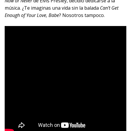
Now or Never
de Elvis Presley, decidió dedicarse a la
música. ¿Te imaginas una vida sin la balada
Can’t Get
Enough of Your Love, Babe
? Nosotros tampoco.