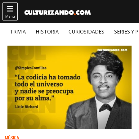

Menú
TRIVIA
HISTORIA
CURIOSIDADES
SERIES Y 
Publicado en:
MÚSICA