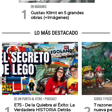
EN IMÁGENES
Gustav Klimt en 5 grandes
obras (+Imágenes)
LO MÁS DESTACADO
DE UN PUNTO AL OTRO • PODCAST
SERIES Y PELÍ
E75 • De la Quiebra al Éxito: La
7 razone
Verdadera HISTORIA Detrás
nueva pe