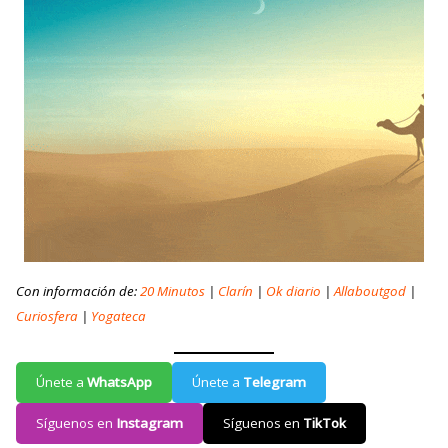
Con información de:
20 Minutos
|
Clarín
|
Ok diario
|
Allaboutgod
|
Curiosfera
|
Yogateca
Únete a
WhatsApp
Únete a
Telegram
Síguenos en
Instagram
Síguenos en
TikTok