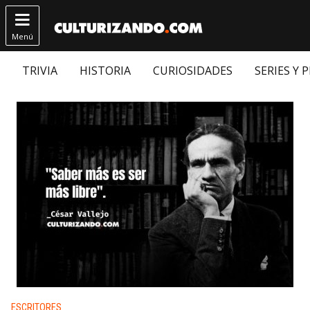

Menú
TRIVIA
HISTORIA
CURIOSIDADES
SERIES Y 
Publicado en:
ESCRITORES