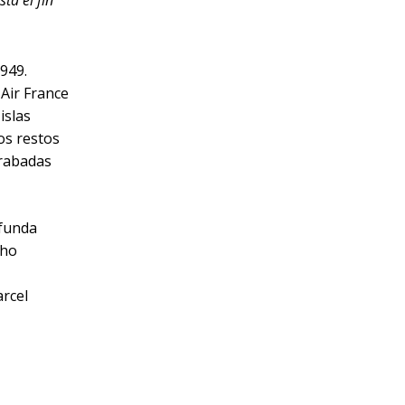
ta el fin
949.
 Air France
islas
os restos
grabadas
ofunda
cho
rcel