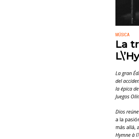
Publicado
MÚSICA
La t
L\’H
La gran Éd
del accide
la épica d
Juegos Olí
Dios reúne
a la pasió
más allá, 
Hymne à l