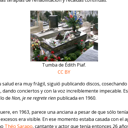
las terapias de rehabilitación y recaídas continuas.
Tumba de Édith Piaf.
CC BY
salud era muy frágil, siguió publicando discos, cosechando
 dando conciertos y con la voz increíblemente impecable. Es
lo de
Non, je ne regrete rien
publicada en 1960.
ere, en 1963, parece una anciana a pesar de que sólo tenía
e excesos era visible. En ese momento estaba casada con el 
mo
Théo Sarapo
, cantante y actor que tenía entonces 26 años