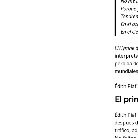
No me i
Porque 
Tendrem
En el a
En el c
L?Hymne à
interpreta
pérdida de
mundiales:
Édith Pia
El pri
Édith Piaf
después de
tráfico, a