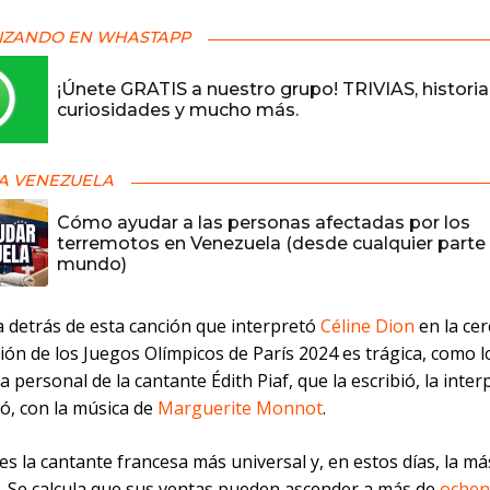
IZANDO EN WHASTAPP
¡Únete GRATIS a nuestro grupo! TRIVIAS, historia
curiosidades y mucho más.
A VENEZUELA
Cómo ayudar a las personas afectadas por los
terremotos en Venezuela (desde cualquier parte 
mundo)
a detrás de esta canción que interpretó
Céline Dion
en la ce
ón de los Juegos Olímpicos de París 2024 es trágica, como lo
da personal de la cantante Édith Piaf, que la escribió, la inter
ó, con la música de
Marguerite Monnot
.
 es la cantante francesa más universal y, en estos días, la má
. Se calcula que sus ventas pueden ascender a más de
ochen