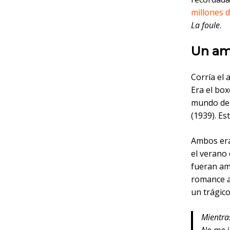
millones d
La foule
.
Un am
Corría el
Era el bo
mundo del
(1939). Es
Ambos era
el verano 
fueran ama
romance a
un trágico
Mientra