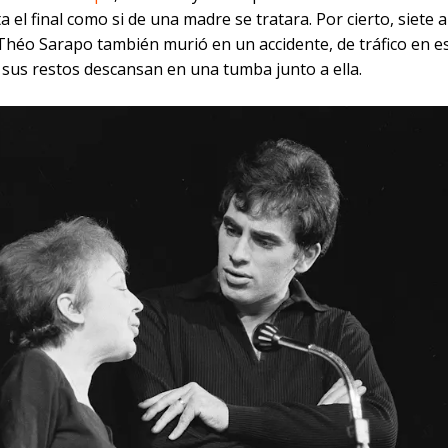
a el final como si de una madre se tratara. Por cierto, siete 
Théo Sarapo también murió en un accidente, de tráfico en e
 sus restos descansan en una tumba junto a ella.