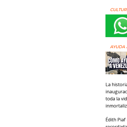
CULTUR
AYUDA 
La histori
inauguraci
toda la vi
inmortaliz
Édith Piaf
recordada