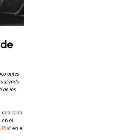
 de
oco antes
tualizado
a de los
, dedicada
 en el
 Piaf
en el