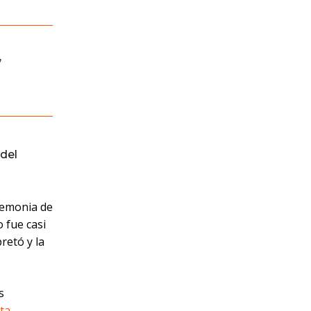
,
del
remonia de
 fue casi
pretó y la
s
ta