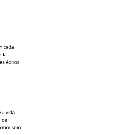
en cada
 la
es éxitos
Su vida
s de
lcoholismo.