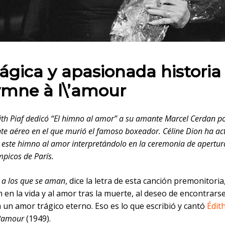
 en:
rágica y apasionada historia
ymne à l\’amour
ith Piaf dedicó “El himno al amor” a su amante Marcel Cerdan p
nte aéreo en el que murió el famoso boxeador. Céline Dion ha ac
e este himno al amor interpretándolo en la ceremonia de apertur
mpicos de París.
 a los que se aman
, dice la letra de esta canción premonitoria
n en la vida y al amor tras la muerte, al deseo de encontrarse
a un amor trágico eterno. Eso es lo que escribió y cantó
Édith
?amour
(1949).