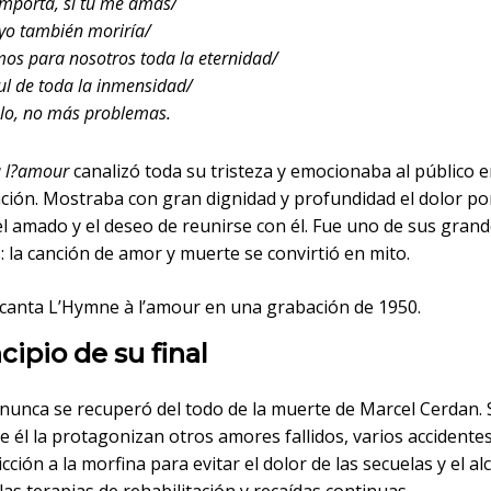
mporta, si tú me amas/
yo también moriría/
os para nosotros toda la eternidad/
zul de toda la inmensidad/
ielo, no más problemas.
 l?amour
canalizó toda su tristeza y emocionaba al público 
ción. Mostraba con gran dignidad y profundidad el dolor por
l amado y el deseo de reunirse con él. Fue uno de sus grand
 la canción de amor y muerte se convirtió en mito.
f canta L’Hymne à l’amour en una grabación de 1950.
ncipio de su final
 nunca se recuperó del todo de la muerte de Marcel Cerdan. 
 él la protagonizan otros amores fallidos, varios accidente
dicción a la morfina para evitar el dolor de las secuelas y el a