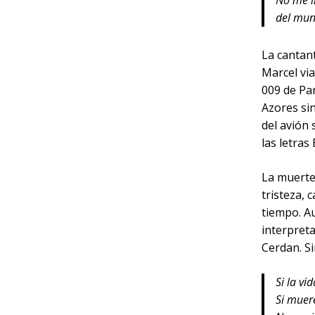
No me i
del mu
La cantan
Marcel via
009 de Par
Azores sin
del avión
las letras
La muerte
tristeza,
tiempo. Au
interpret
Cerdan. S
Si la vi
Si muere