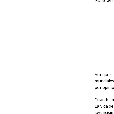
No faltan 
Aunque su 
mundiales,
por ejemp
Cuando mu
La vida d
jovencísi