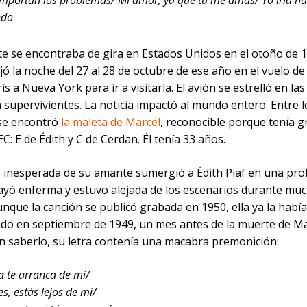
mportan los problemas/ Mi amor, ya que tú me amas/ Yo iría has
ndo
te se encontraba de gira en Estados Unidos en el otoño de 1
jó la noche del 27 al 28 de octubre de ese año en el vuelo de
ís a Nueva York para ir a visitarla. El avión se estrelló en las 
 supervivientes. La noticia impactó al mundo entero. Entre l
 se encontró
la maleta de Marcel
, reconocible porque tenía 
 EC: E de Édith y C de Cerdan. Él tenía 33 años.
 inesperada de su amante sumergió a Édith Piaf en una pr
 cayó enferma y estuvo alejada de los escenarios durante mu
nque la canción se publicó grabada en 1950, ella ya la había
ado en septiembre de 1949, un mes antes de la muerte de Ma
in saberlo, su letra contenía una macabra premonición:
da te arranca de mí/
s, estás lejos de mí/