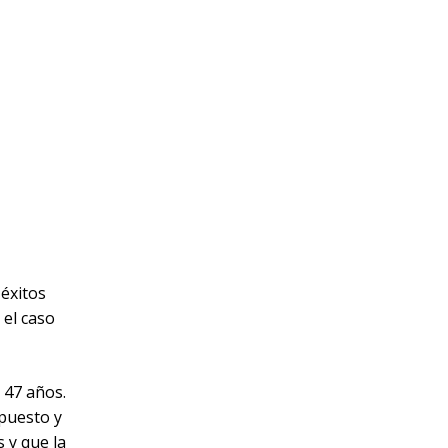
 éxitos
 el caso
 47 años.
apuesto y
 y que la