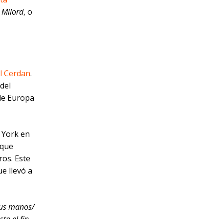
,
Milord
, o
l Cerdan
.
del
de Europa
 York en
 que
ros. Este
e llevó a
tus manos/