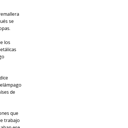
remallera
pués se
opas.
e los
etálicas
ego
dice
 relámpago
aíses de
tones que
de trabajo
saban ese