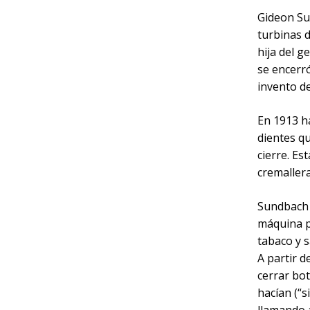
Gideon Su
turbinas 
hija del g
se encerró
invento d
En 1913 ha
dientes qu
cierre. Es
cremallera
Sundbach 
máquina pa
tabaco y s
A partir d
cerrar bot
hacían (“s