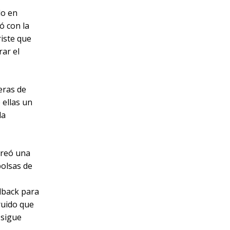
do en
ó con la
riste que
rar el
eras de
 ellas un
la
creó una
bolsas de
ndback para
 ruido que
 sigue