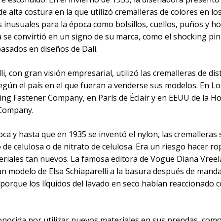
de alta costura en la que utilizó cremalleras de colores en l
 inusuales para la época como bolsillos, cuellos, puños y h
 se convirtió en un signo de su marca, como el shocking pin
asados en diseños de Dalí.
li, con gran visión empresarial, utilizó las cremalleras de dis
según el país en el que fueran a venderse sus modelos. En L
ning Fastener Company, en París de Éclair y en EEUU de la H
 Company.
ca y hasta que en 1935 se inventó el nylon, las cremalleras 
 de celulosa o de nitrato de celulosa. Era un riesgo hacer r
eriales tan nuevos. La famosa editora de Vogue Diana Vree
un modelo de Elsa Schiaparelli a la basura después de manda
 porque los líquidos del lavado en seco habían reaccionado c
onocida por utilizar nuevos materiales en sus prendas, como