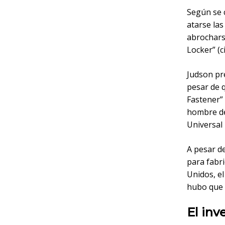
Según se 
atarse las
abrochars
Locker” (c
Judson pre
pesar de q
Fastener” 
hombre de 
Universal
A pesar de
para fabri
Unidos, el
hubo que r
El inv