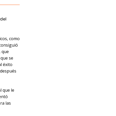
del
icos, como
consiguió
, que
 que se
l éxito
r después
l que le
entó
ra las