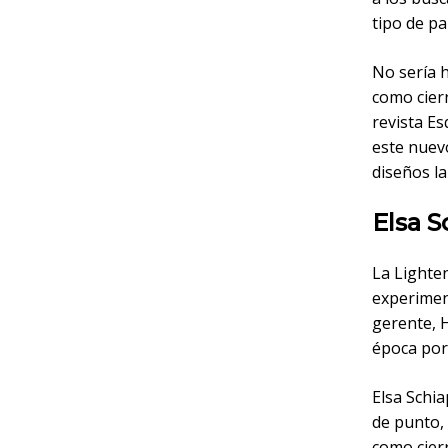
tipo de p
No sería 
como cierr
revista Es
este nuev
diseños la
Elsa S
La Lighte
experiment
gerente, H
época por 
Elsa Schia
de punto, 
como cierr