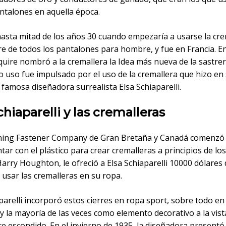
antalones en aquella época.
hasta mitad de los años 30 cuando empezaría a usarse la cre
e de todos los pantalones para hombre, y fue en Francia. En
quire nombró a la cremallera la Idea más nueva de la sastrer
o uso fue impulsado por el uso de la cremallera que hizo en
 famosa diseñadora surrealista Elsa Schiaparelli.
chiaparelli y las cremalleras
ning Fastener Company de Gran Bretaña y Canadá comenzó
ar con el plástico para crear cremalleras a principios de los
arry Houghton, le ofreció a Elsa Schiaparelli 10000 dólares 
usar las cremalleras en su ropa.
parelli incorporó estos cierres en ropa sport, sobre todo en
y la mayoría de las veces como elemento decorativo a la vist
e escondido. En el invierno de 1935, la diseñadora presentó