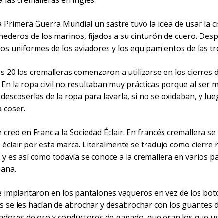
 las cremalleras en inglés.
 Primera Guerra Mundial un sastre tuvo la idea de usar la c
nederos de los marinos, fijados a su cinturón de cuero. Des
 los uniformes de los aviadores y los equipamientos de las tr
s 20 las cremalleras comenzaron a utilizarse en los cierres d
 En la ropa civil no resultaban muy prácticas porque al ser m
descoserlas de la ropa para lavarla, si no se oxidaban, y lu
a coser.
 creó en Francia la Sociedad Éclair. En francés cremallera se 
 éclair por esta marca. Literalmente se tradujo como cierre
 y es así como todavía se conoce a la cremallera en varios p
pana.
e implantaron en los pantalones vaqueros en vez de los bo
les se les hacían de abrochar y desabrochar con los guantes 
cadores de oro y conductores de ganado, que eran los que u