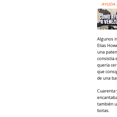
AYUDA 
Algunos i
Elias How
una paten
consistía 
quería cer
que consi
de una bat
Cuarenta 
encantaba
también u
botas.