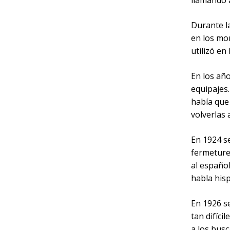
llamando a
Durante la
en los mo
utilizó en
En los año
equipajes.
había que 
volverlas 
En 1924 se
fermeture
al español
habla his
En 1926 s
tan difíci
a los bus