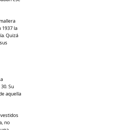
mallera
 1937 la
ía. Quizá
 sus
 a
 30. Su
de aquella
 vestidos
a, no
 una