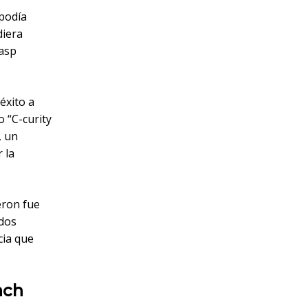
 podía
diera
lasp
éxito a
o “C-curity
, un
 la
eron fue
ados
cia que
ach