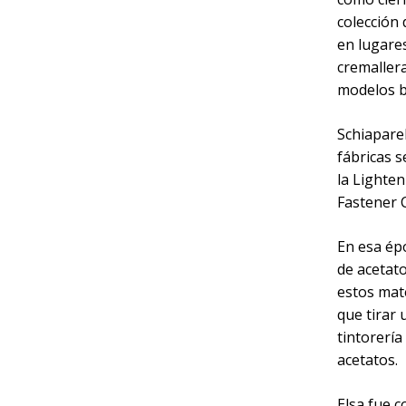
colección 
en lugares
cremallera
modelos b
Schiaparel
fábricas 
la Lighte
Fastener
En esa épo
de acetato
estos mat
que tirar 
tintorería
acetatos.
Elsa fue c