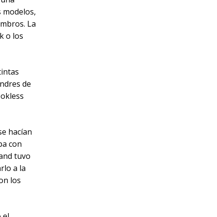
os modelos,
ombros. La
k o los
tintas
ondres de
ookless
se hacían
opa con
land tuvo
rlo a la
on los
 el