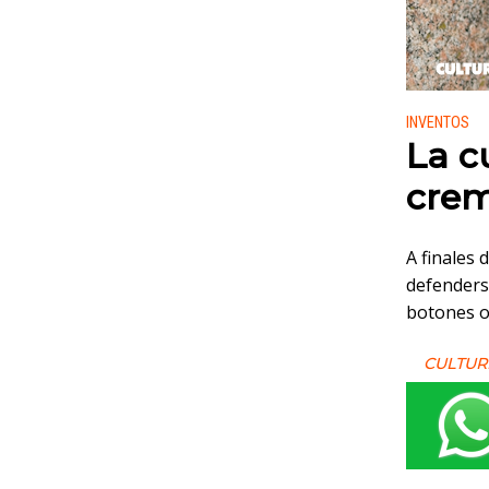
Publicado
INVENTOS
La cu
crem
A finales 
defenderse
botones o
CULTUR