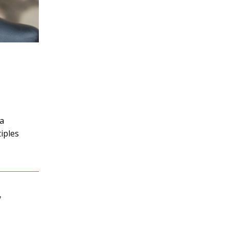
ra
tiples
,