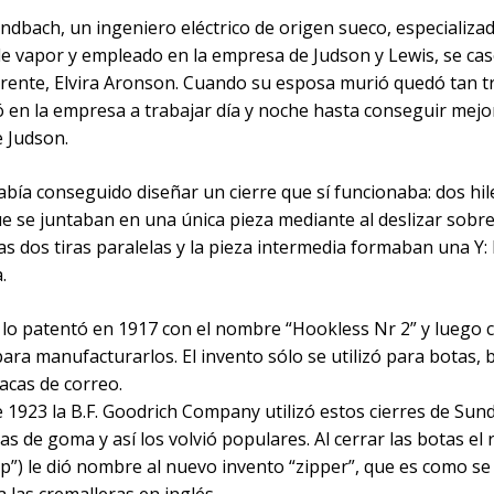
ndbach, un ingeniero eléctrico de origen sueco, especializa
de vapor y empleado en la empresa de Judson y Lewis, se cas
erente, Elvira Aronson. Cuando su esposa murió quedó tan t
 en la empresa a trabajar día y noche hasta conseguir mejo
e Judson.
bía conseguido diseñar un cierre que sí funcionaba: dos hil
e se juntaban en una única pieza mediante al deslizar sobre
tas dos tiras paralelas y la pieza intermedia formaban una Y: 
.
lo patentó en 1917 con el nombre “Hookless Nr 2” y luego 
ra manufacturarlos. El invento sólo se utilizó para botas, 
acas de correo.
e 1923 la B.F. Goodrich Company utilizó estos cierres de Su
as de goma y así los volvió populares. Al cerrar las botas el
ip”) le dió nombre al nuevo invento “zipper”, que es como se