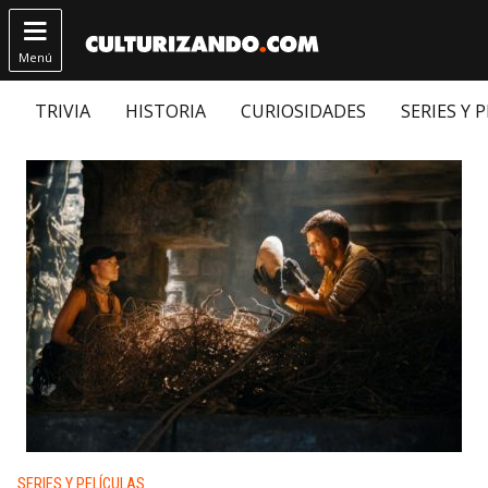

Menú
TRIVIA
HISTORIA
CURIOSIDADES
SERIES Y 
Publicado en:
SERIES Y PELÍCULAS