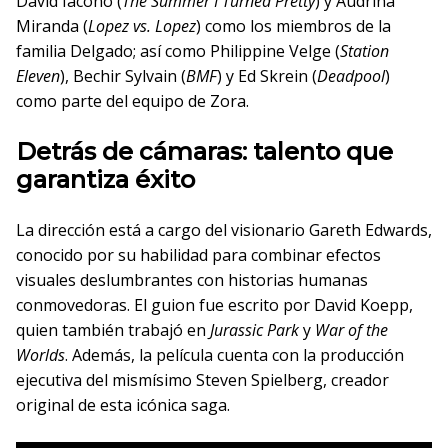
David Iacono (
The Summer I Turned Pretty
) y Audrina
Miranda (
Lopez vs. Lopez
) como los miembros de la
familia Delgado; así como Philippine Velge (
Station
Eleven
), Bechir Sylvain (
BMF
) y Ed Skrein (
Deadpool
)
como parte del equipo de Zora.
Detrás de cámaras: talento que
garantiza éxito
La dirección está a cargo del visionario Gareth Edwards,
conocido por su habilidad para combinar efectos
visuales deslumbrantes con historias humanas
conmovedoras. El guion fue escrito por David Koepp,
quien también trabajó en
Jurassic Park
y
War of the
Worlds
. Además, la película cuenta con la producción
ejecutiva del mismísimo Steven Spielberg, creador
original de esta icónica saga.