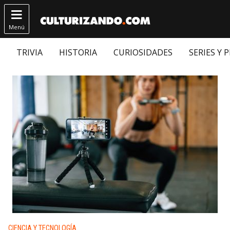

Menú
TRIVIA
HISTORIA
CURIOSIDADES
SERIES Y 
Publicado en:
CIENCIA Y TECNOLOGÍA