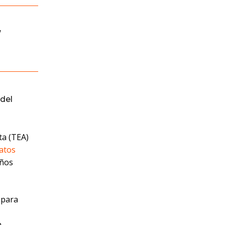
,
del
ta (TEA)
atos
iños
 para
a