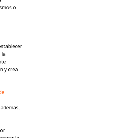
ismos o
 establecer
 la
nte
ón y crea
de
e además,
Por