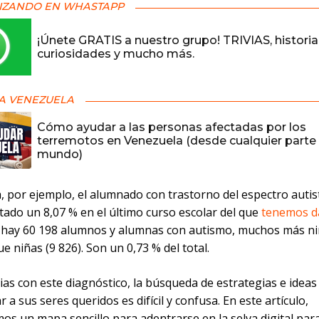
IZANDO EN WHASTAPP
¡Únete GRATIS a nuestro grupo! TRIVIAS, historia
curiosidades y mucho más.
A VENEZUELA
Cómo ayudar a las personas afectadas por los
terremotos en Venezuela (desde cualquier parte 
mundo)
, por ejemplo, el alumnado con trastorno del espectro autis
ado un 8,07 % en el último curso escolar del que
tenemos d
: hay 60 198 alumnos y alumnas con autismo, muchos más n
ue niñas (9 826). Son un 0,73 % del total.
ias con este diagnóstico, la búsqueda de estrategias e ideas
a sus seres queridos es difícil y confusa. En este artículo,
os un mapa sencillo para adentrarse en la selva digital par