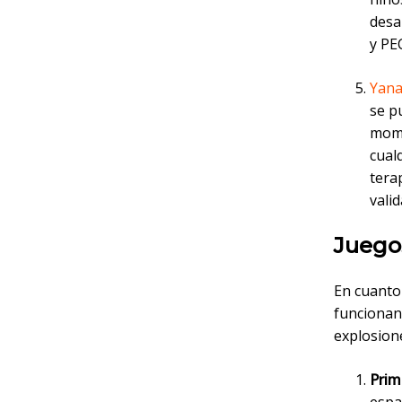
desa
y PE
Yana
se p
mome
cual
tera
valid
Juego
En cuanto 
funcionan.
explosion
Prime