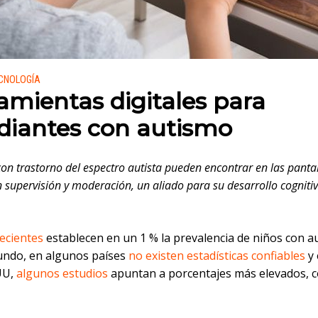
 en:
ECNOLOGÍA
amientas digitales para
diantes con autismo
con trastorno del espectro autista pueden encontrar en las pantal
 supervisión y moderación, un aliado para su desarrollo cognitiv
.
recientes
establecen en un 1 % la prevalencia de niños con a
undo, en algunos países
no existen estadísticas confiables
y 
UU,
algunos estudios
apuntan a porcentajes más elevados, 