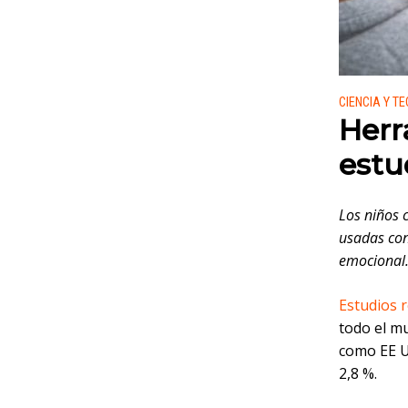
Publicado
CIENCIA Y T
Herr
estu
Los niños 
usadas con
emocional
Estudios 
todo el m
como EE 
2,8 %.