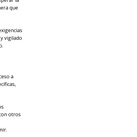
sperar la
nera que
exigencias
y vigilado
o.
cceso a
cíficas,
os
 con otros
mir.