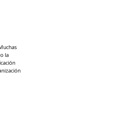
 Muchas
o la
icación
anización