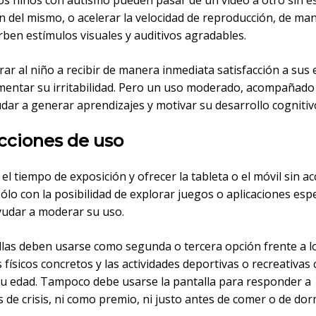
los niños con autismo pueden pasar de un vídeo a otro sin e
ón del mismo, o acelerar la velocidad de reproducción, de ma
ben estímulos visuales y auditivos agradables.
r al niño a recibir de manera inmediata satisfacción a sus 
entar su irritabilidad. Pero un uso moderado, acompañado 
dar a generar aprendizajes y motivar su desarrollo cognitiv
cciones de uso
 el tiempo de exposición y ofrecer la tableta o el móvil sin a
sólo con la posibilidad de explorar juegos o aplicaciones espe
udar a moderar su uso.
llas deben usarse como segunda o tercera opción frente a l
 físicos concretos y las actividades deportivas o recreativas
su edad. Tampoco debe usarse la pantalla para responder a
e crisis, ni como premio, ni justo antes de comer o de dor