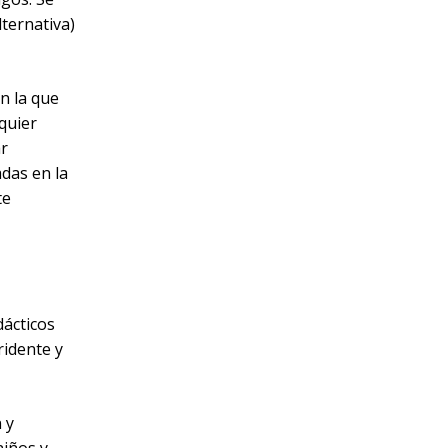
ternativa)
on la que
quier
ar
das en la
te
dácticos
ridente y
 y