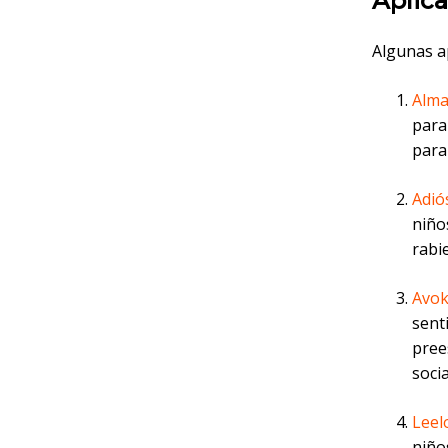
Aplic
Algunas a
Alma
para
para
Adió
niño
rabi
Avok
sent
pree
socia
Leel
niño