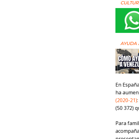
CULTUR
AYUDA 
En España
ha aument
(2020-21)
(50 372) q
Para famil
acompañar 
presentam