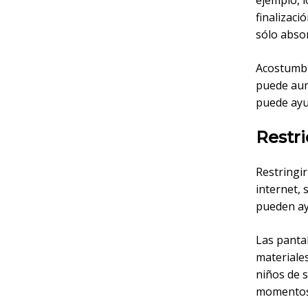
ejemplo, 
finalizaci
sólo absor
Acostumbra
puede aum
puede ayu
Restri
Restringir
internet, 
pueden ay
Las panta
materiales
niños de 
momentos d