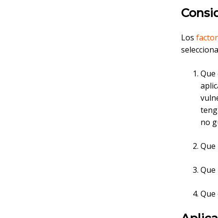
Consi
Los
facto
selecciona
Que 
apli
vuln
teng
no g
Que 
Que 
Que 