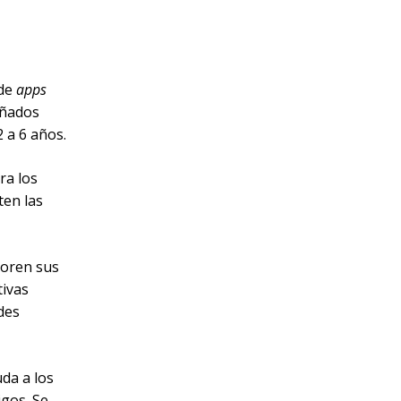
 de
apps
eñados
2 a 6 años.
ra los
ten las
loren sus
tivas
des
uda a los
gos. Se