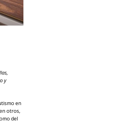
las,
o y
utismo en
en otros,
como del