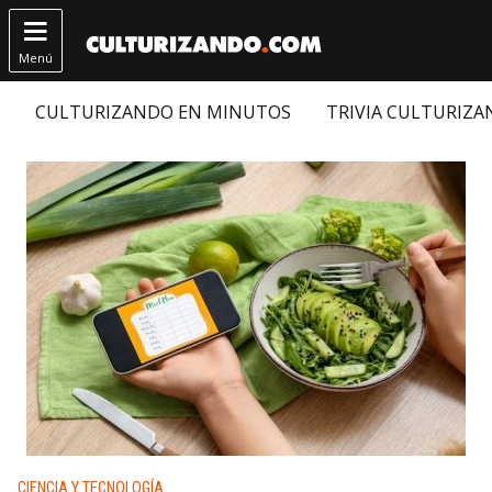

Menú
CULTURIZANDO EN MINUTOS
TRIVIA CULTURIZ
Publicado en:
CIENCIA Y TECNOLOGÍA