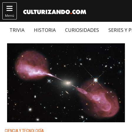

Menú
TRIVIA
HISTORIA
CURIOSIDADES
SERIES Y 
Publicado en:
CIENCIA Y TECNOLOGÍA