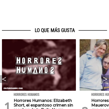
LO QUE MÁS GUSTA
HORRORES HUMANOS
HORRORES HU
Horrores Humanos: Elizabeth
Horrores
Short, el espantoso crimen sin
Mauerova