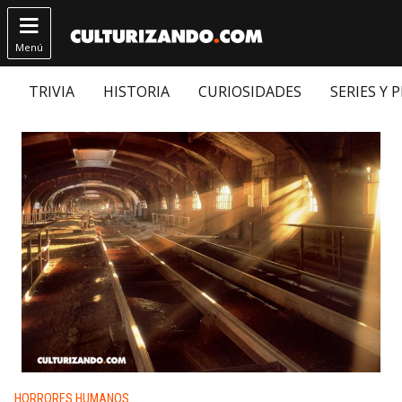

Menú
TRIVIA
HISTORIA
CURIOSIDADES
SERIES Y 
Publicado en:
HORRORES HUMANOS