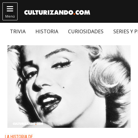

Menú
TRIVIA
HISTORIA
CURIOSIDADES
SERIES Y 
Publicado en:
LA HISTORIA DE