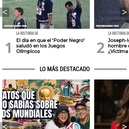
LA HISTORIA DE
LA HISTORIA D
El día en que el 'Poder Negro'
Joseph-Ig
saludó en los Juegos
hombre de
Olímpicos
¿Víctima
LO MÁS DESTACADO