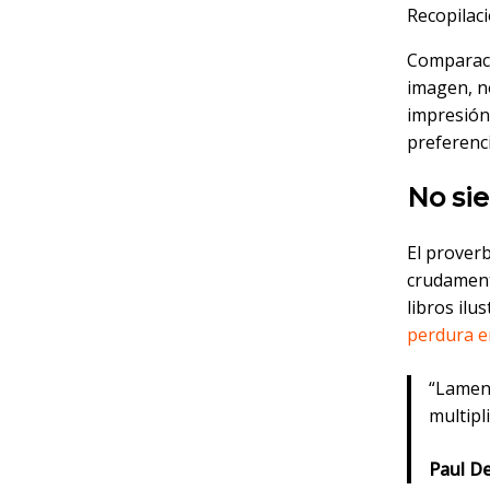
Recopilaci
Comparacio
imagen, no
impresión 
preferenci
No sie
El proverb
crudamente
libros ilu
perdura en
“Lamen
multipl
Paul D