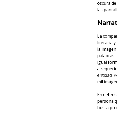
oscura de 
las pantal
Narrat
La compar
literaria 
la imagen 
palabras 
igual for
a requeri
entidad. P
mil imáge
En defensa
persona qu
busca prod