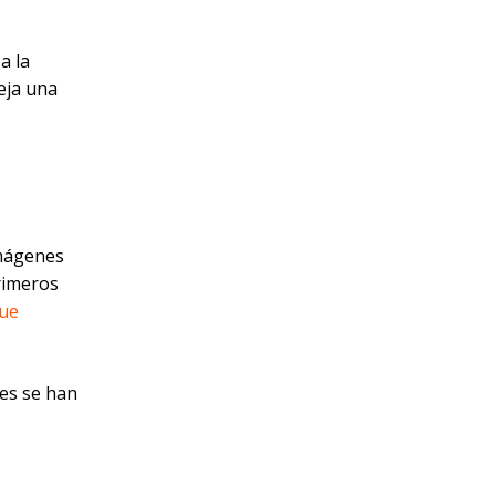
a la
leja una
imágenes
rimeros
ue
es se han