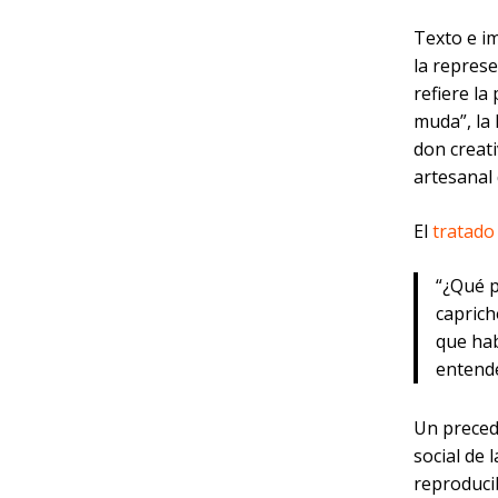
Texto e i
la repres
refiere la
muda”, la 
don creati
artesanal d
El
tratado
“¿Qué p
caprich
que hab
entend
Un preced
social de
reproducib