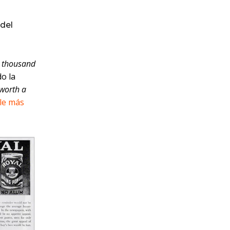
del
a thousand
do la
 worth a
rle más