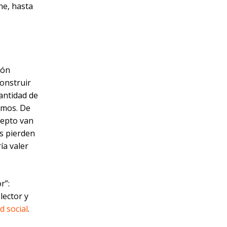
ine, hasta
ión
construir
cantidad de
smos. De
cepto van
s pierden
ía valer
r”:
lector y
d social
.