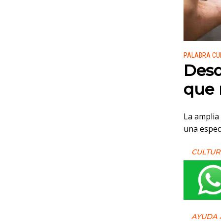
Publicado
PALABRA CU
Desd
que 
La amplia 
una especi
CULTUR
AYUDA 