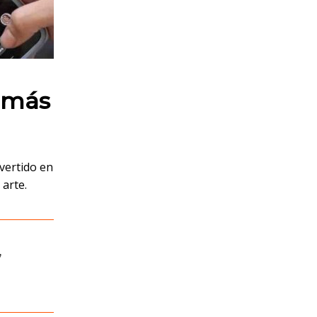
 más
vertido en
 arte.
,