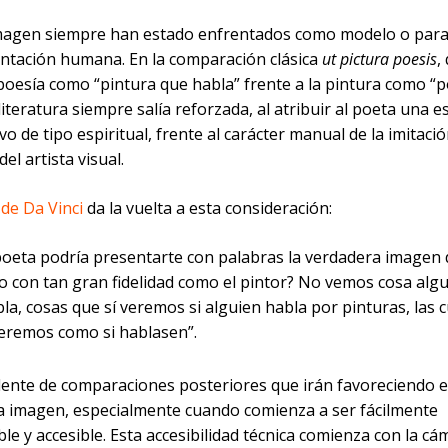
magen siempre han estado enfrentados como modelo o par
entación humana. En la comparación clásica
ut pictura poesis
,
 poesía como “pintura que habla” frente a la pintura como “
literatura siempre salía reforzada, al atribuir al poeta una e
vo de tipo espiritual, frente al carácter manual de la imitaci
el artista visual.
 de Da Vinci
da la vuelta a esta consideración:
oeta podría presentarte con palabras la verdadera imagen 
o con tan gran fidelidad como el pintor? No vemos cosa algu
la, cosas que sí veremos si alguien habla por pinturas, las 
eremos como si hablasen”.
ente de comparaciones posteriores que irán favoreciendo el
 la imagen, especialmente cuando comienza a ser fácilmente
le y accesible. Esta accesibilidad técnica comienza con la cá