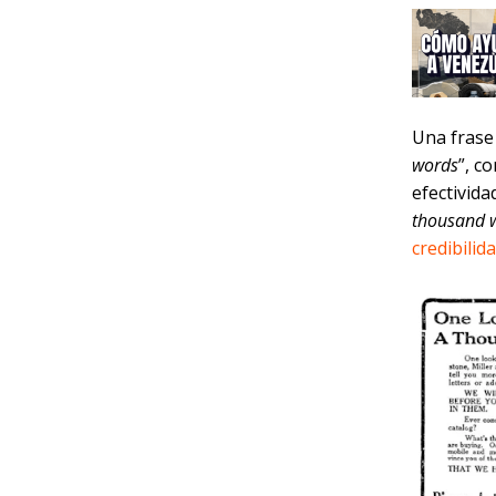
Una frase 
words
”, c
efectivida
thousand 
credibilid