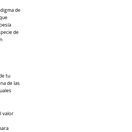
adigma de
 que
poesía
specie de
ón
de tu
na de las
cuales
 valor
mara