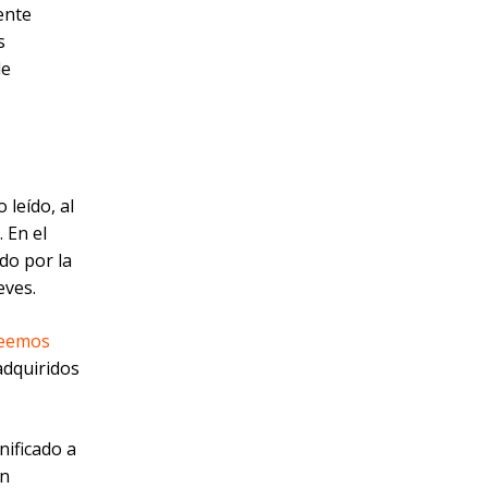
ente
s
de
 leído, al
 En el
ado por la
eves.
leemos
adquiridos
nificado a
en