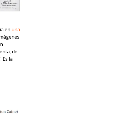
cía en
una
 imágenes
en
enta, de
 Es la