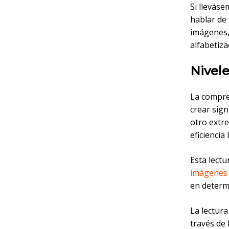
Si lleváse
hablar de 
imágenes,
alfabetiza
Nivele
La compren
crear sign
otro extre
eficiencia
Esta lectu
imágenes d
en determ
La lectura
través de