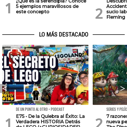
¿Qué es la serendipia? Conoce
Descubr
5 ejemplos maravillosos de
Accidenta
este concepto
sucio la
Fleming
LO MÁS DESTACADO
DE UN PUNTO AL OTRO • PODCAST
SERIES Y PELÍ
E75 • De la Quiebra al Éxito: La
7 razone
Verdadera HISTORIA Detrás
nueva pe