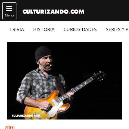

Menú
TRIVIA
HISTORIA
CURIOSIDADES
SERIES Y 
Publicado en:
VIDEO