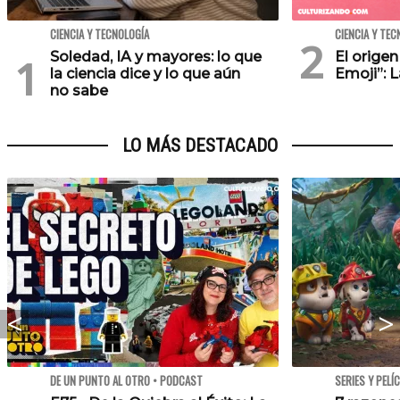
CIENCIA Y TECNOLOGÍA
CIENCIA Y TEC
Soledad, IA y mayores: lo que
El orige
la ciencia dice y lo que aún
Emoji”: 
no sabe
LO MÁS DESTACADO
DE UN PUNTO AL OTRO • PODCAST
SERIES Y PELÍ