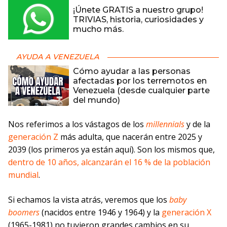
¡Únete GRATIS a nuestro grupo!
TRIVIAS, historia, curiosidades y
mucho más.
AYUDA A VENEZUELA
Cómo ayudar a las personas
afectadas por los terremotos en
Venezuela (desde cualquier parte
del mundo)
Nos referimos a los vástagos de los
millennials
y de la
generación Z
más adulta, que nacerán entre 2025 y
2039 (los primeros ya están aquí). Son los mismos que,
dentro de 10 años, alcanzarán el 16 % de la población
mundial
.
Si echamos la vista atrás, veremos que los
baby
boomers
(nacidos entre 1946 y 1964) y la
generación X
(1965-1981) no tuvieron grandes cambios en su